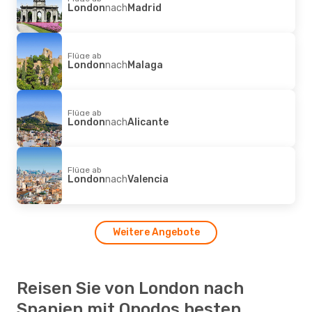
London
nach
Madrid
Flüge ab
London
nach
Malaga
Flüge ab
London
nach
Alicante
Flüge ab
London
nach
Valencia
Weitere Angebote
Reisen Sie von London nach
Spanien mit Opodos besten