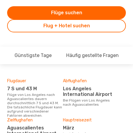
Flüge suchen
Flug + Hotel suchen
Günstigste Tage
Häufig gestellte Fragen
Flugdauer
Abflughafen
Flu
Flu
7 S und 43 M
Los Angeles
Vo
International Airport
Flüge von Los Angeles nach
Aguascalientes dauern
Fluggesellschaften die Flüge
Bei Flügen von Los Angeles
durchschnittlich 7 S und 43 M.
von
nach Aguascalientes
Die tatsächliche Flugdauer kann
Agu
aufgrund verschiedener
Faktoren abweichen.
Zielflughafen
Hauptreisezeit
Gün
Aguascalientes
März
J