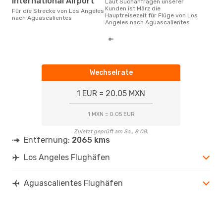
International Airport
Laut Suchanfragen unserer
September ist die beste Zeit um
Kunden ist März die
gün
Für die Strecke von Los Angeles
Hauptreisezeit für Flüge von Los
nac
nach Aguascalientes
Angeles nach Aguascalientes
Wechselrate
1 EUR = 20.05 MXN
1 MXN = 0.05 EUR
Zuletzt geprüft am Sa., 8.08.
Entfernung:
2065 kms
Los Angeles Flughäfen
Aguascalientes Flughäfen