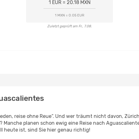
1 EUR = 20.18 MXN
1 MXN = 0.05 EUR
Zuletzt geprüft am Fr., 7.08.
guascalientes
den, reise ohne Reue“. Und wer träumt nicht davon, Zürich 
? Manche planen schon ewig eine Reise nach Aguascaliente
l heute ist, sind Sie hier genau richtig!