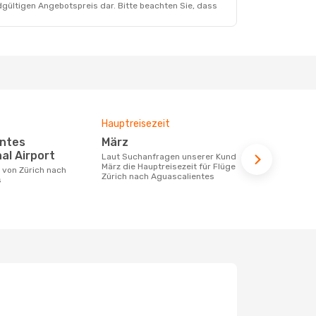
dgültigen Angebotspreis dar. Bitte beachten Sie, dass
Hauptreisezeit
Durchschnit
März
1395 €
al Airport
Laut Suchanfragen unserer Kunden ist
Der durchschnittliche Preis für Flüge
März die Hauptreisezeit für Flüge von
von Zürich 
Zürich nach Aguascalientes
1395 €. Dies
s
der letzten 