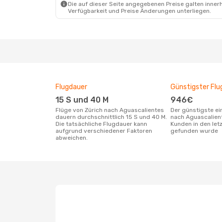
Die auf dieser Seite angegebenen Preise galten innerh
Verfügbarkeit und Preise Änderungen unterliegen.
Flugdauer
Günstigster Flu
15 S und 40 M
946€
Flüge von Zürich nach Aguascalientes
Der günstigste einfache Flug von Zürich
dauern durchschnittlich 15 S und 40 M.
nach Aguascalien
Die tatsächliche Flugdauer kann
Kunden in den let
aufgrund verschiedener Faktoren
gefunden wurde
abweichen.