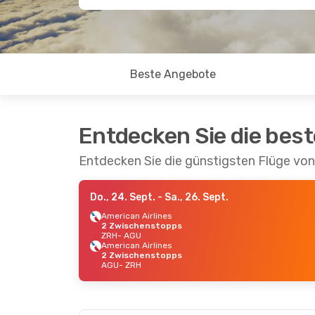
Beste Angebote
Entdecken Sie die bes
Entdecken Sie die günstigsten Flüge von
Do., 24. Sept.
- Sa., 26. Sept.
American Airlines
2 Zwischenstopps
ZRH
- AGU
American Airlines
2 Zwischenstopps
AGU
- ZRH