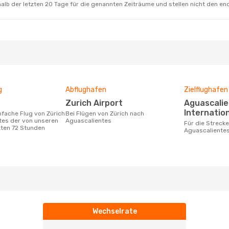
alb der letzten 20 Tage für die genannten Zeiträume und stellen nicht den en
g
Abflughafen
Zielflughafen
Zurich Airport
Aguascalientes
Internation
Bei Flügen von Zürich nach
tes der von unseren
Aguascalientes
Für die Strecke von Zürich nach
zten 72 Stunden
Aguascaliente
Wechselrate