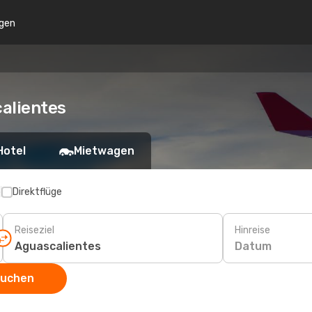
gen
alientes
Hotel
Mietwagen
p
Direktflüge
Reiseziel
Hinreise
Datum
suchen