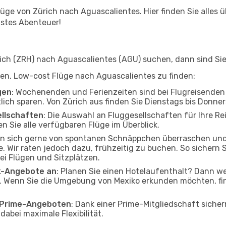
ge von Zürich nach Aguascalientes. Hier finden Sie alles üb
hstes Abenteuer!
ch (ZRH) nach Aguascalientes (AGU) suchen, dann sind Sie 
lfen, Low-cost Flüge nach Aguascalientes zu finden:
gen
: Wochenenden und Ferienzeiten sind bei Flugreisenden b
tlich sparen. Von Zürich aus finden Sie Dienstags bis Donne
ellschaften
: Die Auswahl an Fluggesellschaften für Ihre Re
n Sie alle verfügbaren Flüge im Überblick.
en sich gerne von spontanen Schnäppchen überraschen un
. Wir raten jedoch dazu, frühzeitig zu buchen. So sichern Si
i Flügen und Sitzplätzen.
ak-Angebote an
: Planen Sie einen Hotelaufenthalt? Dann we
. Wenn Sie die Umgebung von Mexiko erkunden möchten, fin
o Prime-Angeboten
: Dank einer Prime-Mitgliedschaft sicher
abei maximale Flexibilität.