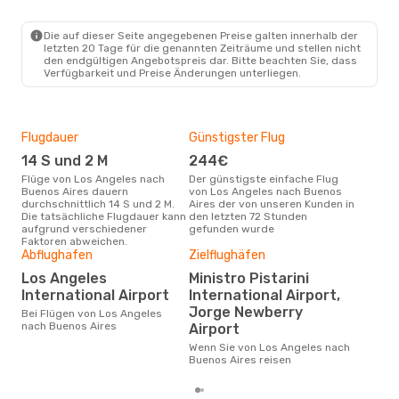
Die auf dieser Seite angegebenen Preise galten innerhalb der
letzten 20 Tage für die genannten Zeiträume und stellen nicht
den endgültigen Angebotspreis dar. Bitte beachten Sie, dass
Verfügbarkeit und Preise Änderungen unterliegen.
Flugdauer
Günstigster Flug
Hau
14 S und 2 M
244€
Jul
Flüge von Los Angeles nach
Der günstigste einfache Flug
Laut Suchanfragen unserer
Buenos Aires dauern
von Los Angeles nach Buenos
Kund
durchschnittlich 14 S und 2 M.
Aires der von unseren Kunden in
Haup
Die tatsächliche Flugdauer kann
den letzten 72 Stunden
Ang
aufgrund verschiedener
gefunden wurde
Faktoren abweichen.
Abflughafen
Zielflughäfen
Gün
Los Angeles
Ministro Pistarini
M
International Airport
International Airport,
April ist die beste Zeit um
Jorge Newberry
Bei Flügen von Los Angeles
gün
nach Buenos Aires
Airport
nac
Wenn Sie von Los Angeles nach
Buenos Aires reisen