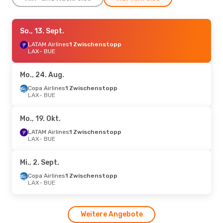
Di., 18. Aug.
So., 13. Sept.
- Di., 25. Aug.
LATAM Airlines
LATAM Airlines
1 Zwischenstopp
1 Zwischenstopp
LAX
- BUE
LAX
- BUE
LATAM Airlines
1 Zwischenstopp
Mo., 24. Aug.
BUE
- LAX
Copa Airlines
1 Zwischenstopp
LAX
- BUE
So., 4. Okt.
- So., 11. Okt.
Copa Airlines
1 Zwischenstopp
Mo., 19. Okt.
LAX
- BUE
Copa Airlines
1 Zwischenstopp
LATAM Airlines
1 Zwischenstopp
BUE
- LAX
LAX
- BUE
Mi., 2. Sept.
Copa Airlines
1 Zwischenstopp
LAX
- BUE
Weitere Angebote