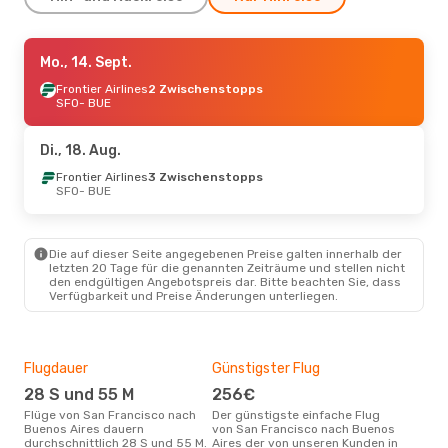
Mo., 14. Sept.
Mo., 14. Sept.
- Mo., 21. Sept.
Frontier Airlines
Frontier Airlines
2 Zwischenstopps
2 Zwischenstopps
SFO
- BUE
SFO
- BUE
Copa Airlines
1 Zwischenstopp
BUE
- SFO
Di., 18. Aug.
Frontier Airlines
3 Zwischenstopps
Do., 20. Aug.
SFO
- BUE
- Do., 27. Aug.
Frontier Airlines
3 Zwischenstopps
SFO
- BUE
Die auf dieser Seite angegebenen Preise galten innerhalb der
Sky Airline
3 Zwischenstopps
letzten 20 Tage für die genannten Zeiträume und stellen nicht
BUE
- SFO
den endgültigen Angebotspreis dar. Bitte beachten Sie, dass
Verfügbarkeit und Preise Änderungen unterliegen.
Flugdauer
Günstigster Flug
Hau
28 S und 55 M
256€
Jul
Flüge von San Francisco nach
Der günstigste einfache Flug
Laut Suchanfragen unserer
Buenos Aires dauern
von San Francisco nach Buenos
Kund
durchschnittlich 28 S und 55 M.
Aires der von unseren Kunden in
Haup