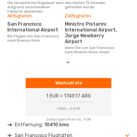
Die tatsächliche Flugdauer kann
den letzten 72 Stunden
Fra
aufgrund verschiedener
gefunden wurde
Faktoren abweichen.
Abflughafen
Zielflughäfen
Gün
San Francisco
Ministro Pistarini
D
International Airport
International Airport,
Juli ist die beste Zeit um
Jorge Newberry
Bei Flügen von San Francisco
gün
nach Buenos Aires
Airport
Fra
buc
Wenn Sie von San Francisco
nach Buenos Aires reisen
Wechselrate
1 EUR = 1749.17 ARS
1 ARS = 0 EUR
Zuletzt geprüft am So., 9.08.
Entfernung:
10410 kms
San Francisco Flughäfen