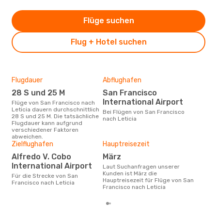
Flüge suchen
Flug + Hotel suchen
Flugdauer
Abflughafen
Dur
28 S und 25 M
San Francisco
5
International Airport
Flüge von San Francisco nach
Der durchschnittliche Preis für
Leticia dauern durchschnittlich
Flü
Bei Flügen von San Francisco
28 S und 25 M. Die tatsächliche
Leti
nach Leticia
Flugdauer kann aufgrund
Prei
verschiedener Faktoren
letz
abweichen.
Zielflughafen
Hauptreisezeit
Alfredo V. Cobo
März
International Airport
Laut Suchanfragen unserer
Kunden ist März die
Für die Strecke von San
Hauptreisezeit für Flüge von San
Francisco nach Leticia
Francisco nach Leticia