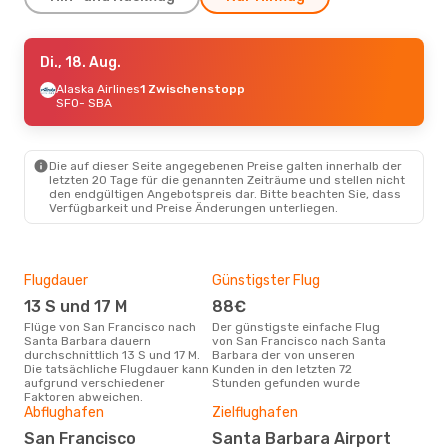
Sa., 22. Aug.
Di., 18. Aug.
- Mo., 24. Aug.
Alaska Airlines
Alaska Airlines
1 Zwischenstopp
1 Zwischenstopp
SFO
SFO
- SBA
- SBA
Alaska Airlines
1 Zwischenstopp
SBA
- SFO
Die auf dieser Seite angegebenen Preise galten innerhalb der
letzten 20 Tage für die genannten Zeiträume und stellen nicht
den endgültigen Angebotspreis dar. Bitte beachten Sie, dass
Verfügbarkeit und Preise Änderungen unterliegen.
Flugdauer
Günstigster Flug
Hau
13 S und 17 M
88€
Jul
Flüge von San Francisco nach
Der günstigste einfache Flug
Laut Suchanfragen unserer
Santa Barbara dauern
von San Francisco nach Santa
Kund
durchschnittlich 13 S und 17 M.
Barbara der von unseren
Haup
Die tatsächliche Flugdauer kann
Kunden in den letzten 72
Fra
aufgrund verschiedener
Stunden gefunden wurde
Faktoren abweichen.
Gün
Abflughafen
Zielflughafen
D
San Francisco
Santa Barbara Airport
Juni ist die beste Zeit um