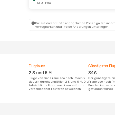
SFO
- PHX
Fr., 21. Aug.
- Mo., 24. Aug.
Di., 27. O
Frontier Airlines
Direkt
Frontier 
SFO
- PHX
SFO
- PH
Frontier Airlines
Direkt
Frontier 
PHX
- SFO
PHX
- SF
Die auf dieser Seite angegebenen Preise galten innerh
Verfügbarkeit und Preise Änderungen unterliegen.
Flugdauer
Günstigster Flu
2 S und 5 M
34€
Flüge von San Francisco nach Phoenix
Der günstigste einfache Flug von San
dauern durchschnittlich 2 S und 5 M. Die
Francisco nach Ph
tatsächliche Flugdauer kann aufgrund
Kunden in den let
verschiedener Faktoren abweichen.
gefunden wurde