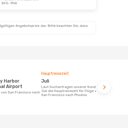
SFO
- PHX
ept.
dgültigen Angebotspreis dar. Bitte beachten Sie, dass
Hauptreisezeit
Fluggesell
Flugstreck
Juli
Frontier Airlines, American
al Airport
Laut Suchanfragen unserer Kunden ist
Airlines
Juli die Hauptreisezeit für Flüge von
San Francisco nach Phoenix
Fluggesellschaften die Flüge von San
Francisco n