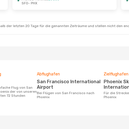
SFO
- PHX
kt.
- Do., 29. Okt.
Di., 1. Sept.
- Mo., 7. S
Airlines
Direkt
Frontier Airlines
Direkt
X
SFO
- PHX
Airlines
Direkt
Frontier Airlines
Direkt
O
PHX
- SFO
alb der letzten 20 Tage für die genannten Zeiträume und stellen nicht den en
g
Abflughafen
Zielflughafen
San Francisco International
Phoenix Sky Harbor
Airport
Internation
oenix der von unseren
Bei Flügen von San Francisco nach
Für die Strecke von San Francisco nach
zten 72 Stunden
Phoenix
Phoenix