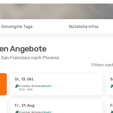
Günstigste Tage
Nützliche Infos
ten Angebote
n San Francisco nach Phoenix
Filtern nac
Di., 13. Okt.
S
ept.
- Mo., 28. Sept.
Do., 17. Sept.
- So., 2
Frontier Airlines
Direkt
SFO
- PHX
Airlines
Direkt
Frontier Airlines
Direkt
X
SFO
- PHX
Airlines
Direkt
Frontier Airlines
Direkt
O
PHX
- SFO
Fr., 21. Aug.
F
Frontier Airlines
Direkt