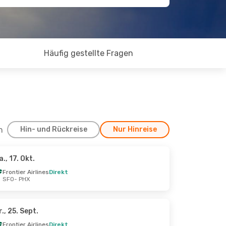
Häufig gestellte Fragen
h
Hin- und Rückreise
Nur Hinreise
a., 17. Okt.
0. Sept.
Frontier Airlines
Direkt
SFO
- PHX
r., 25. Sept.
Frontier Airlines
Direkt