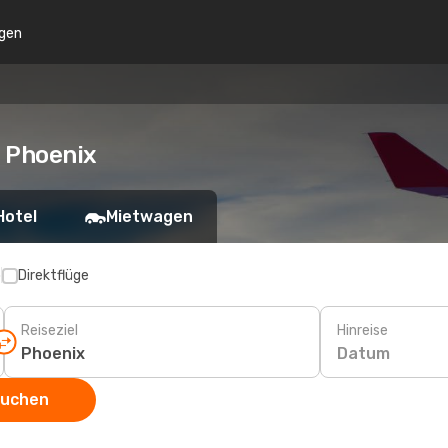
gen
h Phoenix
Hotel
Mietwagen
p
Direktflüge
Reiseziel
Hinreise
Datum
suchen