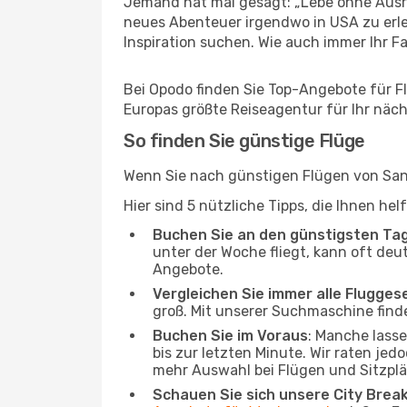
Jemand hat mal gesagt: „Lebe ohne Ausre
neues Abenteuer irgendwo in USA zu erl
Inspiration suchen. Wie auch immer Ihr Fal
Bei Opodo finden Sie Top-Angebote für Flü
Europas größte Reiseagentur für Ihr näc
So finden Sie günstige Flüge
Wenn Sie nach günstigen Flügen von San 
Hier sind 5 nützliche Tipps, die Ihnen he
Buchen Sie an den günstigsten Ta
unter der Woche fliegt, kann oft deu
Angebote.
Vergleichen Sie immer alle Flugges
groß. Mit unserer Suchmaschine finde
Buchen Sie im Voraus
: Manche lass
bis zur letzten Minute. Wir raten jed
mehr Auswahl bei Flügen und Sitzplä
Schauen Sie sich unsere City Bre