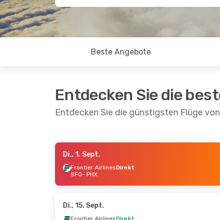
Beste Angebote
Entdecken Sie die bes
Entdecken Sie die günstigsten Flüge vo
Di., 1. Sept.
Di., 13. Okt.
- Fr., 16. Okt.
Fr., 25. S
Frontier Airlines
Direkt
SFO
- PHX
Frontier Airlines
Direkt
Frontier 
SFO
- PHX
SFO
- PH
Frontier Airlines
Direkt
Frontier 
PHX
- SFO
PHX
- SF
Di., 15. Sept.
Frontier Airlines
Direkt