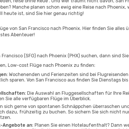
den, reise ohne Reue“. Und wer träumt nicht davon, San Fra
eben? Manche planen schon ewig eine Reise nach Phoenix, 
l heute ist, sind Sie hier genau richtig!
ge von San Francisco nach Phoenix. Hier finden Sie alles üb
hstes Abenteuer!
Francisco (SFO) nach Phoenix (PHX) suchen, dann sind Sie f
lfen, Low-cost Flüge nach Phoenix zu finden:
gen
: Wochenenden und Ferienzeiten sind bei Flugreisenden b
tlich sparen. Von San Francisco aus finden Sie Dienstags bi
ellschaften
: Die Auswahl an Fluggesellschaften für Ihre Re
n Sie alle verfügbaren Flüge im Überblick.
en sich gerne von spontanen Schnäppchen überraschen un
och dazu, frühzeitig zu buchen. So sichern Sie sich nicht n
tzen.
ak-Angebote an
: Planen Sie einen Hotelaufenthalt? Dann we