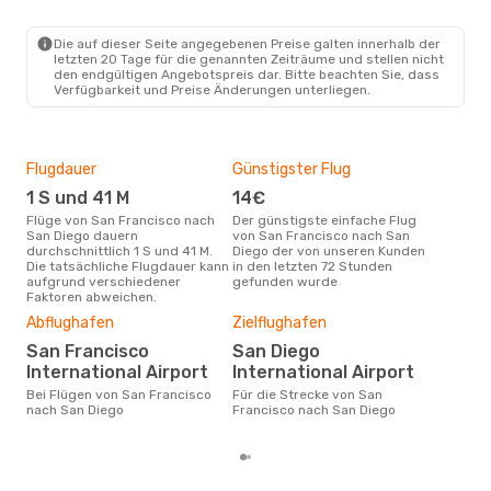
SFO
- SAN
Frontier Airlines
Direkt
SAN
- SFO
Die auf dieser Seite angegebenen Preise galten innerhalb der
letzten 20 Tage für die genannten Zeiträume und stellen nicht
den endgültigen Angebotspreis dar. Bitte beachten Sie, dass
Verfügbarkeit und Preise Änderungen unterliegen.
Flugdauer
Günstigster Flug
Hau
1 S und 41 M
14€
Jul
Flüge von San Francisco nach
Der günstigste einfache Flug
Laut Suchanfragen unserer
San Diego dauern
von San Francisco nach San
Kund
durchschnittlich 1 S und 41 M.
Diego der von unseren Kunden
Haup
Die tatsächliche Flugdauer kann
in den letzten 72 Stunden
Fra
aufgrund verschiedener
gefunden wurde
Faktoren abweichen.
Dur
Abflughafen
Zielflughafen
10
San Francisco
San Diego
Der durchschnittliche Preis für
International Airport
International Airport
Flü
San 
Bei Flügen von San Francisco
Für die Strecke von San
Prei
nach San Diego
Francisco nach San Diego
letz