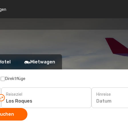
gen
Hotel
Mietwagen
p
Direktflüge
Reiseziel
Hinreise
Datum
suchen