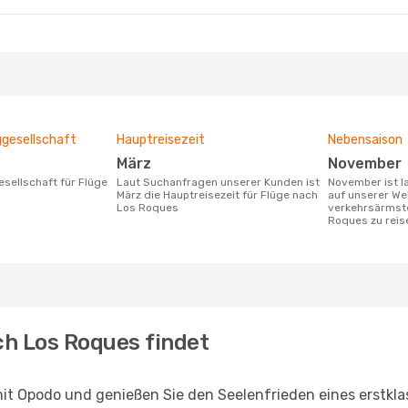
ggesellschaft
Hauptreisezeit
Nebensaison
März
November
Laut Suchanfragen unserer Kunden ist
November ist laut den Suchanfragen
März die Hauptreisezeit für Flüge nach
auf unserer We
Los Roques
verkehrsärmste
Roques zu reis
ch Los Roques findet
it Opodo und genießen Sie den Seelenfrieden eines erstkl