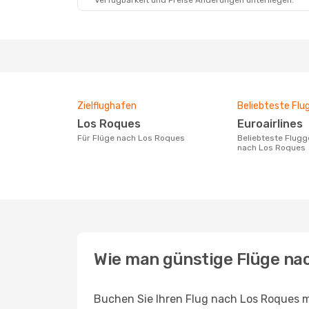
Verfügbarkeit und Preise Änderungen unterliegen.
Zielflughafen
Beliebteste Flu
Los Roques
Euroairlines
Für Flüge nach Los Roques
Beliebteste Fluggesellschaft für Flüge
nach Los Roques
Wie man günstige Flüge na
Buchen Sie Ihren Flug nach Los Roques m