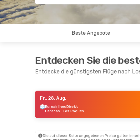
Beste Angebote
Entdecken Sie die bes
Entdecke die günstigsten Flüge nach L
Fr., 28. Aug.
Di., 22. Sept.
- Do., 24. Sept.
Euroairlines
Direkt
Caracas
- Los Roques
Euroairlines
Direkt
Caracas
- Los Roques
Euroairlines
Direkt
Los Roques
- Caracas
Die auf dieser Seite angegebenen Preise galten innerh