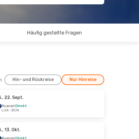
Häufig gestellte Fragen
h
Hin- und Rückreise
Nur Hinreise
i., 22. Sept.
pt.
Ryanair
Direkt
LUX
- BCN
i., 13. Okt.
Ryanair
Direkt