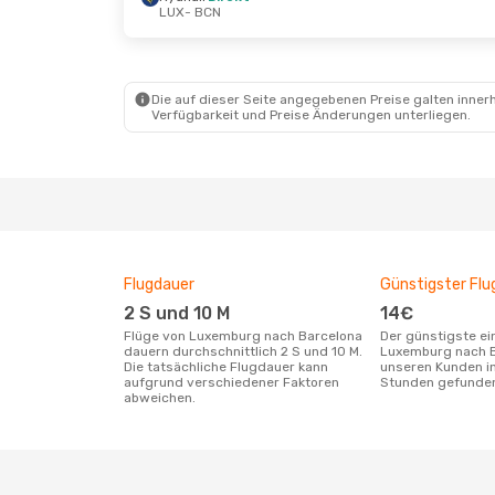
LUX
- BCN
So., 18. Okt.
- Do., 22. Okt.
Do., 3. Sep
Ryanair
Direkt
Ryanair
D
LUX
- BCN
LUX
- BCN
Ryanair
Direkt
Ryanair
D
BCN
- LUX
BCN
- LUX
Die auf dieser Seite angegebenen Preise galten innerh
Verfügbarkeit und Preise Änderungen unterliegen.
Flugdauer
Günstigster Flu
2 S und 10 M
14€
Flüge von Luxemburg nach Barcelona
Der günstigste einfache Flug von
dauern durchschnittlich 2 S und 10 M.
Luxemburg nach B
Die tatsächliche Flugdauer kann
unseren Kunden in
aufgrund verschiedener Faktoren
Stunden gefunde
abweichen.