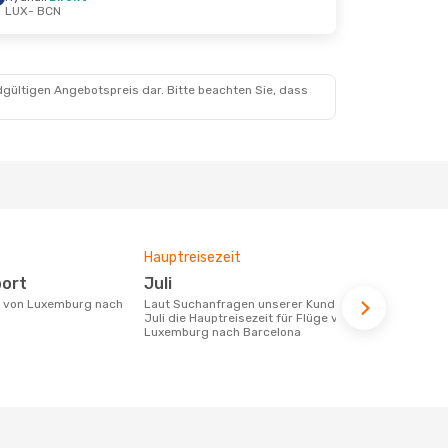
LUX
- BCN
Aug.
opp
opp
dgültigen Angebotspreis dar. Bitte beachten Sie, dass
Hauptreisezeit
Fluggesell
Flugstreck
port
Juli
Ryanair,
Laut Suchanfragen unserer Kunden ist
Juli die Hauptreisezeit für Flüge von
Fluggesellschaften die Flüge von
Luxemburg nach Barcelona
Luxemburg n