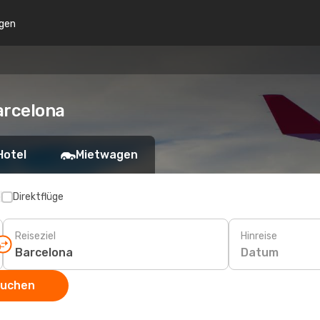
gen
arcelona
Hotel
Mietwagen
p
Direktflüge
Reiseziel
Hinreise
Datum
suchen