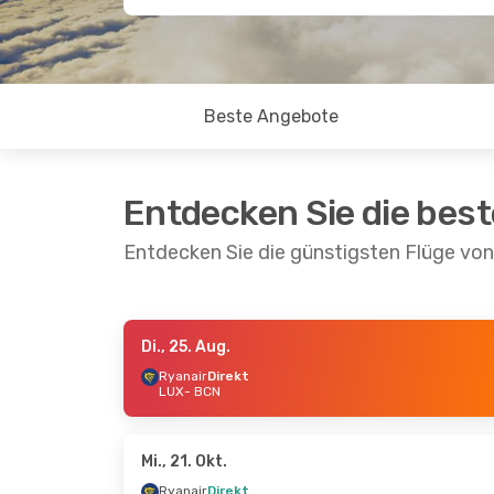
Beste Angebote
Entdecken Sie die bes
Entdecken Sie die günstigsten Flüge v
Di., 25. Aug.
Mo., 21. Sept.
- Di., 29. Sept.
Di., 6. Okt.
Ryanair
Direkt
LUX
- BCN
Ryanair
Direkt
Ryanair
D
LUX
- BCN
LUX
- BCN
Ryanair
Direkt
Ryanair
D
BCN
- LUX
BCN
- LUX
Mi., 21. Okt.
Ryanair
Direkt