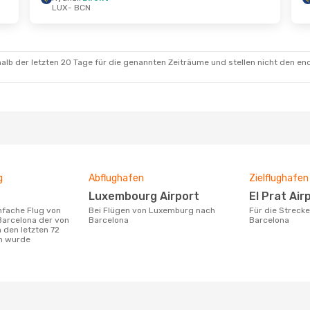
LUX
- BCN
t.
- Mo., 7. Sept.
Fr., 21. Aug.
- Do., 27. 
irekt
Lufthansa
1 Zwischenst
LUX
- BCN
irekt
Lufthansa
1 Zwischenst
BCN
- LUX
alb der letzten 20 Tage für die genannten Zeiträume und stellen nicht den en
g
Abflughafen
Zielflughafen
Luxembourg Airport
El Prat Air
Bei Flügen von Luxemburg nach
Für die Strecke von Luxemburg nach
arcelona der von
Barcelona
Barcelona
 den letzten 72
n wurde