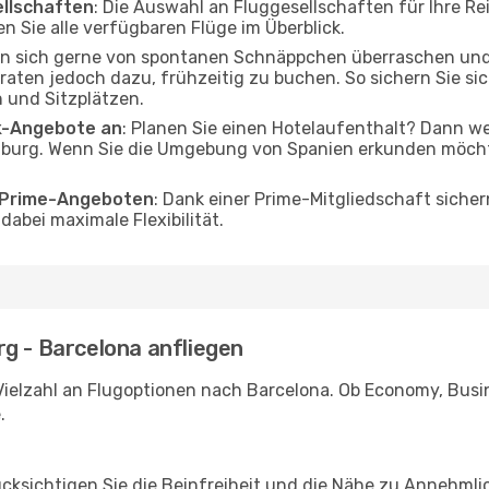
ellschaften
: Die Auswahl an Fluggesellschaften für Ihre R
n Sie alle verfügbaren Flüge im Überblick.
en sich gerne von spontanen Schnäppchen überraschen un
 raten jedoch dazu, frühzeitig zu buchen. So sichern Sie si
 und Sitzplätzen.
ak-Angebote an
: Planen Sie einen Hotelaufenthalt? Dann we
urg. Wenn Sie die Umgebung von Spanien erkunden möchten
o Prime-Angeboten
: Dank einer Prime-Mitgliedschaft sicher
abei maximale Flexibilität.
g - Barcelona anfliegen
Vielzahl an Flugoptionen nach Barcelona. Ob Economy, Busine
.
ücksichtigen Sie die Beinfreiheit und die Nähe zu Annehmli