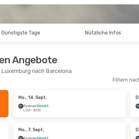
Günstigste Tage
Nützliche Infos
ten Angebote
on Luxemburg nach Barcelona
Filtern nac
Mo., 14. Sept.
D
- Do., 8. Okt.
Di., 8. Sept.
- Di., 15. Se
Ryanair
Direkt
LUX
- BCN
irekt
Ryanair
Direkt
LUX
- BCN
irekt
Ryanair
Direkt
BCN
- LUX
Mo., 7. Sept.
D
Ryanair
Direkt