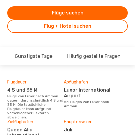
Flüge suchen
Flug + Hotel suchen
Günstigste Tage
Häufig gestellte Fragen
Flugdauer
Abflughafen
Dur
4 S und 35 M
Luxor International
2
Airport
Flüge von Luxor nach Amman
Der durchschnittliche Preis für
dauern durchschnittlich 4 S und
Flü
Bei Flügen von Luxor nach
35 M. Die tatsächliche
betr
Amman
Flugdauer kann aufgrund
wurd
verschiedener Faktoren
Mon
abweichen.
Zielflughafen
Hauptreisezeit
Queen Alia
Juli