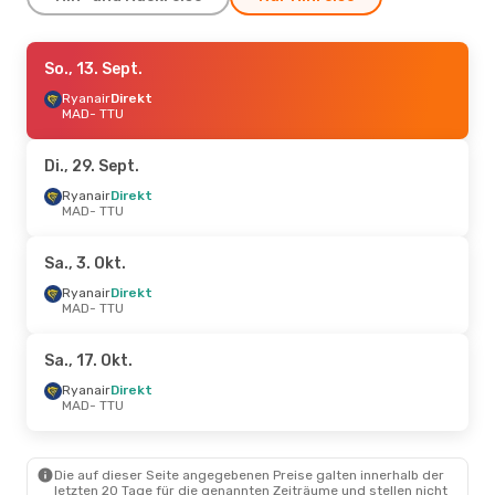
Sa., 26. Sept.
So., 13. Sept.
- Di., 29. Sept.
Ryanair
Ryanair
Direkt
Direkt
MAD
MAD
- TTU
- TTU
Ryanair
Direkt
TTU
- MAD
Di., 29. Sept.
Sa., 17. Okt.
Ryanair
Direkt
- Di., 20. Okt.
MAD
- TTU
Ryanair
Direkt
MAD
- TTU
Ryanair
Direkt
Sa., 3. Okt.
TTU
- MAD
Ryanair
Direkt
MAD
- TTU
Mi., 28. Okt.
- Sa., 31. Okt.
Royal Air Maroc
Direkt
Sa., 17. Okt.
MAD
- TTU
Royal Air Maroc
Direkt
Ryanair
Direkt
TTU
- MAD
MAD
- TTU
Do., 1. Okt.
- Sa., 3. Okt.
Die auf dieser Seite angegebenen Preise galten innerhalb der
Royal Air Maroc
1 Zwischenstopp
letzten 20 Tage für die genannten Zeiträume und stellen nicht