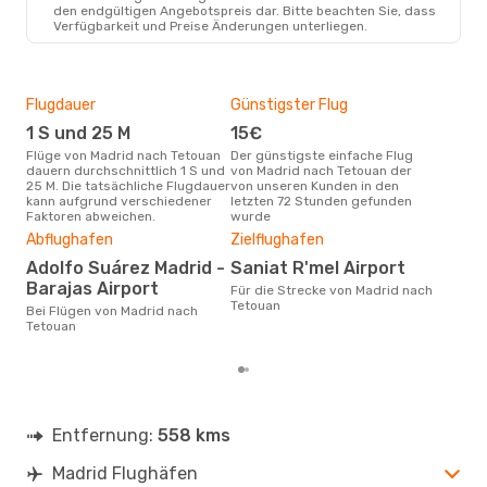
MAD
- TTU
den endgültigen Angebotspreis dar. Bitte beachten Sie, dass
Ryanair
Direkt
Verfügbarkeit und Preise Änderungen unterliegen.
TTU
- MAD
Flugdauer
Günstigster Flug
Hau
1 S und 25 M
15€
Jul
Flüge von Madrid nach Tetouan
Der günstigste einfache Flug
Laut Suchanfragen unserer
dauern durchschnittlich 1 S und
von Madrid nach Tetouan der
Kund
25 M. Die tatsächliche Flugdauer
von unseren Kunden in den
Haup
kann aufgrund verschiedener
letzten 72 Stunden gefunden
Mad
Faktoren abweichen.
wurde
Dur
Abflughafen
Zielflughafen
13
Adolfo Suárez Madrid -
Saniat R'mel Airport
Der durchschnittliche Preis für
Barajas Airport
Flü
Für die Strecke von Madrid nach
betr
Tetouan
Bei Flügen von Madrid nach
wurd
Tetouan
Mon
Entfernung:
558 kms
Madrid Flughäfen