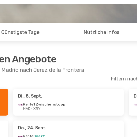
Günstigste Tage
Nützliche Infos
ten Angebote
 Madrid nach Jerez de la Frontera
Filtern nac
Di., 8. Sept.
D
- Fr., 21. Aug.
Sa., 29. Aug.
- Sa., 5. Sept.
Renfe
1 Zwischenstopp
MAD
- XRY
ischenstopp
Renfe
1 Zwischenstopp
MAD
- XRY
ischenstopp
Renfe
Direkt
XRY
- MAD
Do., 24. Sept.
Renfe
Direkt