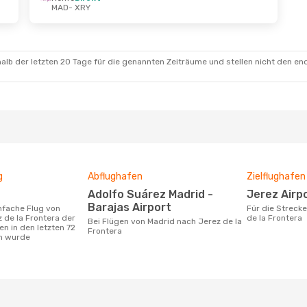
MAD
- XRY
alb der letzten 20 Tage für die genannten Zeiträume und stellen nicht den en
g
Abflughafen
Zielflughafen
Adolfo Suárez Madrid -
Jerez Airp
Barajas Airport
Für die Strecke von Madrid nach Jerez
 de la Frontera der
de la Frontera
Bei Flügen von Madrid nach Jerez de la
n in den letzten 72
Frontera
n wurde