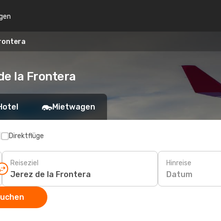
gen
Frontera
de la Frontera
Hotel
Mietwagen
p
Direktflüge
Reiseziel
Hinreise
Datum
suchen