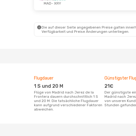
MAD
- XRY
Di., 6. Okt.
- Mi., 7. Okt.
Renfe
Direkt
MAD
- XRY
Iberia
Direkt
XRY
- MAD
Die auf dieser Seite angegebenen Preise galten innerh
Verfügbarkeit und Preise Änderungen unterliegen.
Flugdauer
Günstigster Flu
1 S und 20 M
21€
Flüge von Madrid nach Jerez de la
Der günstigste einfache Flug von
Frontera dauern durchschnittlich 1 S
Madrid nach Jerez
und 20 M. Die tatsächliche Flugdauer
von unseren Kunde
kann aufgrund verschiedener Faktoren
Stunden gefunde
abweichen.