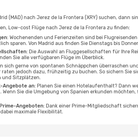
d (MAD) nach Jerez de la Frontera (XRY) suchen, dann sind
lfen, Low-cost Flüge nach Jerez de la Frontera zu finden:
gen
: Wochenenden und Ferienzeiten sind bei Flugreisenden b
tlich sparen. Von Madrid aus finden Sie Dienstags bis Donne
ellschaften
: Die Auswahl an Fluggesellschaften für Ihre Re
nden Sie alle verfügbaren Flüge im Überblick.
en sich gerne von spontanen Schnäppchen überraschen un
ir raten jedoch dazu, frühzeitig zu buchen. So sichern Sie s
 und Sitzplätzen.
ak-Angebote an
: Planen Sie einen Hotelaufenthalt? Dann we
. Wenn Sie die Umgebung von Spanien erkunden möchten, fi
o Prime-Angeboten
: Dank einer Prime-Mitgliedschaft sicher
abei maximale Flexibilität.