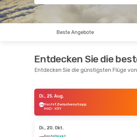
Beste Angebote
Entdecken Sie die bes
Entdecken Sie die günstigsten Flüge von
Di., 25. Aug.
Di., 8. Sept.
- Do., 10. Sept.
Mi., 19. Aug.
Renfe
1 Zwischenstopp
MAD
- XRY
Renfe
1 Zwischenstopp
Renfe
1 Zw
MAD
- XRY
MAD
- XRY
Renfe
1 Zwischenstopp
Renfe
1 Zw
XRY
- MAD
XRY
- MAD
Di., 20. Okt.
Renfe
Direkt