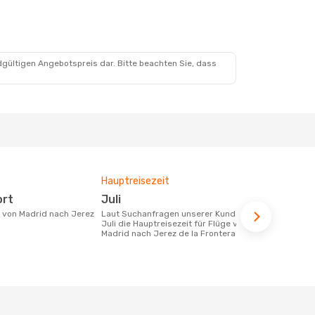
dgültigen Angebotspreis dar. Bitte beachten Sie, dass
Hauptreisezeit
Fluggesell
Flugstreck
ort
Juli
Iberia
Laut Suchanfragen unserer Kunden ist
Juli die Hauptreisezeit für Flüge von
Fluggesellschaften die Flüge von
Madrid nach Jerez de la Frontera
Madrid nach 
anbieten