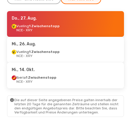
Fr., 28. Aug.
Do., 27. Aug.
- Di., 1. Sept.
Vueling
Vueling
1 Zwischenstopp
1 Zwischenstopp
NCE
NCE
- XRY
- XRY
Iberia
1 Zwischenstopp
XRY
- NCE
Mi., 26. Aug.
Mo., 17. Aug.
Vueling
1 Zwischenstopp
- Mo., 24. Aug.
NCE
- XRY
Vueling
1 Zwischenstopp
NCE
- XRY
Vueling
1 Zwischenstopp
Mi., 14. Okt.
XRY
- NCE
Iberia
1 Zwischenstopp
NCE
- XRY
Die auf dieser Seite angegebenen Preise galten innerhalb der
letzten 20 Tage für die genannten Zeiträume und stellen nicht
den endgültigen Angebotspreis dar. Bitte beachten Sie, dass
Verfügbarkeit und Preise Änderungen unterliegen.