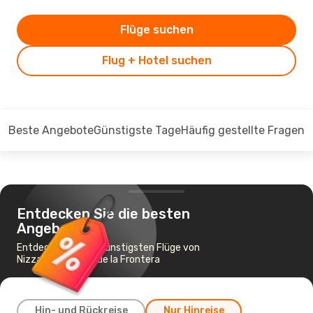
Flüge suchen
Flug + Hotel suchen
Beste Angebote
Günstigste Tage
Häufig gestellte Fragen
Entdecken Sie die besten
Angebote
Entdecken Sie die günstigsten Flüge von
Nizza nach Jerez de la Frontera
Hin- und Rückreise
Nur Hinreise