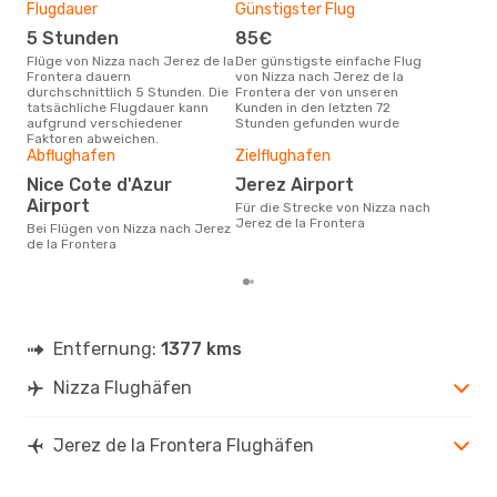
Flugdauer
Günstigster Flug
Hau
5 Stunden
85€
Jul
Flüge von Nizza nach Jerez de la
Der günstigste einfache Flug
Laut Suchanfragen unserer
Frontera dauern
von Nizza nach Jerez de la
Kund
durchschnittlich 5 Stunden. Die
Frontera der von unseren
Haup
tatsächliche Flugdauer kann
Kunden in den letzten 72
Nizz
aufgrund verschiedener
Stunden gefunden wurde
Faktoren abweichen.
Gün
Abflughafen
Zielflughafen
Jul
Nice Cote d'Azur
Jerez Airport
Februar ist die beste Zeit um
Airport
Für die Strecke von Nizza nach
gün
Jerez de la Frontera
Bei Flügen von Nizza nach Jerez
Jere
de la Frontera
Entfernung:
1377 kms
Nizza Flughäfen
Jerez de la Frontera Flughäfen