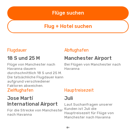
Flüge suchen
Flug + Hotel suchen
Flugdauer
Abflughafen
Dur
18 S und 25 M
Manchester Airport
11
Flüge von Manchester nach
Bei Flügen von Manchester nach
Der durchschnittliche Preis für
Havanna dauern
Havanna
Flü
durchschnittlich 18 S und 25 M.
Hava
Die tatsächliche Flugdauer kann
Prei
aufgrund verschiedener
letz
Faktoren abweichen.
Zielflughafen
Hauptreisezeit
Jose Martí
Juli
International Airport
Laut Suchanfragen unserer
Kunden ist Juli die
Für die Strecke von Manchester
Hauptreisezeit für Flüge von
nach Havanna
Manchester nach Havanna