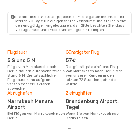
Klm Royal Dutch Airlines
1 Zwischenstopp
RAK
- BER
Klm Royal Dutch Airlines
Die auf dieser Seite angegebenen Preise galten innerhalb der
1 Zwischenstopp
letzten 20 Tage für die genannten Zeiträume und stellen nicht
BER
- RAK
den endgültigen Angebotspreis dar. Bitte beachten Sie, dass
Verfügbarkeit und Preise Änderungen unterliegen.
Flugdauer
Günstigster Flug
Hau
5 S und 5 M
57€
Jul
Flüge von Marrakesch nach
Der günstigste einfache Flug
Laut Suchanfragen unserer
Berlin dauern durchschnittlich 5
von Marrakesch nach Berlin der
Kund
S und 5 M. Die tatsächliche
von unseren Kunden in den
Haup
Flugdauer kann aufgrund
letzten 72 Stunden gefunden
Mar
verschiedener Faktoren
wurde
Dur
abweichen.
Abflughafen
Zielflughäfen
17
Der durchschnittliche Preis für
Marrakesh Menara
Brandenburg Airport,
Flü
Airport
Tegel
Berl
Prei
Bei Flügen von Marrakesch nach
Wenn Sie von Marrakesch nach
letz
Berlin
Berlin reisen