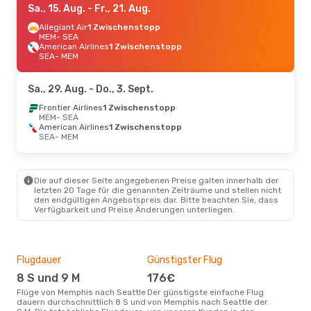
Sa., 15. Aug.
- Fr., 21. Aug.
Allegiant Air
1 Zwischenstopp
MEM
- SEA
American Airlines
1 Zwischenstopp
SEA
- MEM
Sa., 29. Aug.
- Do., 3. Sept.
Frontier Airlines
1 Zwischenstopp
MEM
- SEA
American Airlines
1 Zwischenstopp
SEA
- MEM
Die auf dieser Seite angegebenen Preise galten innerhalb der
letzten 20 Tage für die genannten Zeiträume und stellen nicht
den endgültigen Angebotspreis dar. Bitte beachten Sie, dass
Verfügbarkeit und Preise Änderungen unterliegen.
Flugdauer
Günstigster Flug
Hau
8 S und 9 M
176€
Jul
Flüge von Memphis nach Seattle
Der günstigste einfache Flug
Laut Suchanfragen unserer
dauern durchschnittlich 8 S und
von Memphis nach Seattle der
Kund