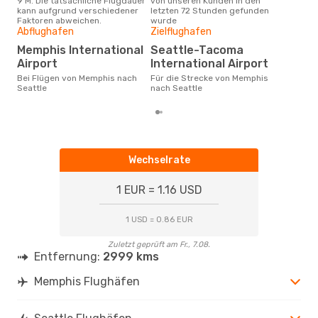
9 M. Die tatsächliche Flugdauer
von unseren Kunden in den
Haup
kann aufgrund verschiedener
letzten 72 Stunden gefunden
Mem
Faktoren abweichen.
wurde
Abflughafen
Zielflughafen
Gün
Memphis International
Seattle-Tacoma
Ju
Airport
International Airport
Februar ist die beste Zeit um
gün
Bei Flügen von Memphis nach
Für die Strecke von Memphis
nac
Seattle
nach Seattle
Wechselrate
1 EUR = 1.16 USD
1 USD = 0.86 EUR
Zuletzt geprüft am Fr., 7.08.
Entfernung:
2999 kms
Memphis Flughäfen