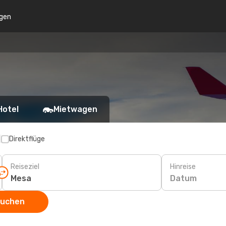
gen
Hotel
Mietwagen
p
Direktflüge
Reiseziel
Hinreise
Datum
suchen