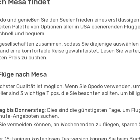
ch Mesa findet
do und genießen Sie den Seelenfrieden eines erstklassige
reiten Palette von Optionen aller in USA operierenden Flugg
schnell und bequem.
ggesellschaften zusammen, sodass Sie diejenige auswählen 
d eine komfortable Reise gewährleistet. Lesen Sie weiter,
ten Preis zu buchen.
 Flüge nach Mesa
chster Qualität ist möglich. Wenn Sie Opodo verwenden, um
er sind 3 wichtige Tipps, die Sie beachten sollten, um billi
tag bis Donnerstag
: Dies sind die günstigsten Tage, um Fl
inute-Angeboten suchen.
Sie vermeiden können, an Wochenenden zu fliegen, sparen S
ner 15-tägigen kostenlosen Testversion können Sie beim Bu