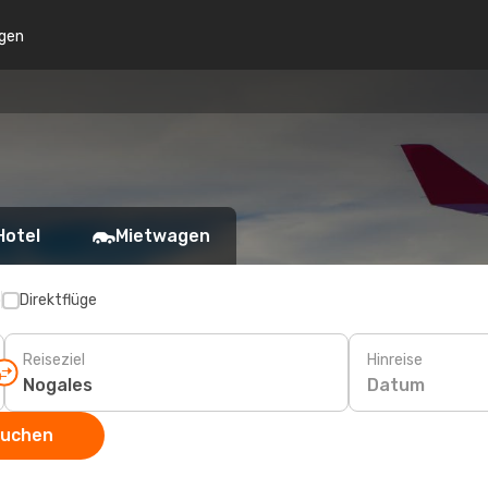
gen
Hotel
Mietwagen
p
Direktflüge
Reiseziel
Hinreise
Datum
suchen