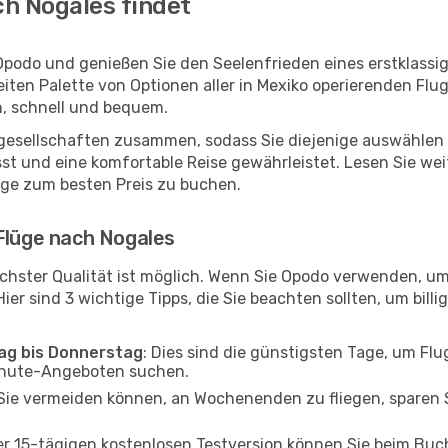
h Nogales findet
Opodo und genießen Sie den Seelenfrieden eines erstklass
reiten Palette von Optionen aller in Mexiko operierenden Fl
h, schnell und bequem.
ggesellschaften zusammen, sodass Sie diejenige auswählen 
 und eine komfortable Reise gewährleistet. Lesen Sie weite
üge zum besten Preis zu buchen.
Flüge nach Nogales
chster Qualität ist möglich. Wenn Sie Opodo verwenden, um
er sind 3 wichtige Tipps, die Sie beachten sollten, um billi
tag bis Donnerstag
: Dies sind die günstigsten Tage, um Fl
inute-Angeboten suchen.
Sie vermeiden können, an Wochenenden zu fliegen, sparen S
ner 15-tägigen kostenlosen Testversion können Sie beim Bu