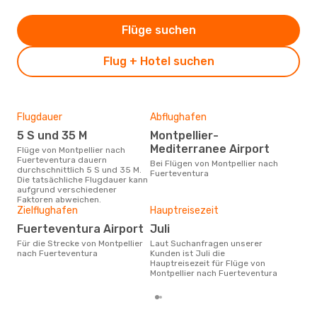
Flüge suchen
Flug + Hotel suchen
Flugdauer
Abflughafen
Dur
5 S und 35 M
Montpellier-
2
Mediterranee Airport
Flüge von Montpellier nach
Der durchschnittliche Preis für
Fuerteventura dauern
Flüg
Bei Flügen von Montpellier nach
durchschnittlich 5 S und 35 M.
Fuer
Fuerteventura
Die tatsächliche Flugdauer kann
Dies
aufgrund verschiedener
der 
Faktoren abweichen.
Zielflughafen
Hauptreisezeit
Fuerteventura Airport
Juli
Für die Strecke von Montpellier
Laut Suchanfragen unserer
nach Fuerteventura
Kunden ist Juli die
Hauptreisezeit für Flüge von
Montpellier nach Fuerteventura