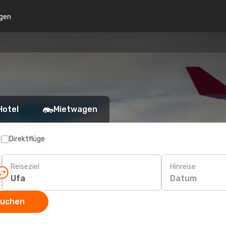
gen
Hotel
Mietwagen
p
Direktflüge
Reiseziel
Hinreise
Datum
suchen