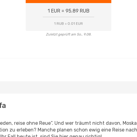
1 EUR = 95.89 RUB
1 RUB = 0.01 EUR
Zuletzt geprüft am So., 9.08.
fa
den, reise ohne Reue“. Und wer träumt nicht davon, Moskau
ion zu erleben? Manche planen schon ewig eine Reise nach
r Fall heute ist, sind Sie hier genau richtig!