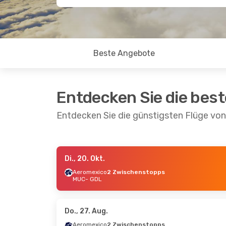
Beste Angebote
Entdecken Sie die bes
Entdecken Sie die günstigsten Flüge vo
Di., 20. Okt.
Sa., 12. Sept.
- Sa., 19. Sept.
Di., 22. 
Aeromexico
2 Zwischenstopps
MUC
- GDL
Aeromexico
Aerome
2 Zwischenstopps
2 Zwi
MUC
- GDL
MUC
- 
Aeromexico
Aerome
2 Zwischenstopps
GDL
- 
Do., 27. Aug.
GDL
- MUC
Aeromexico
2 Zwischenstopps