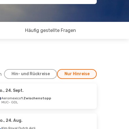
Häufig gestellte Fragen
h
Hin- und Rückreise
Nur Hinreise
o., 24. Sept.
26. Okt.
Aeromexico
1 Zwischenstopp
MUC
- GDL
chenstopp
chenstopp
o., 24. Aug.
Klm Royal Dutch Airlines