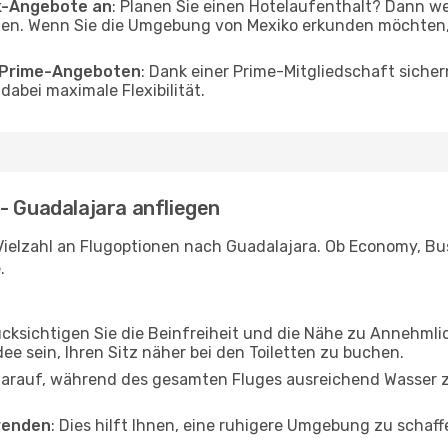
ak-Angebote an
: Planen Sie einen Hotelaufenthalt? Dann we
n. Wenn Sie die Umgebung von Mexiko erkunden möchten, f
o Prime-Angeboten
: Dank einer Prime-Mitgliedschaft sicher
abei maximale Flexibilität.
- Guadalajara anfliegen
Vielzahl an Flugoptionen nach Guadalajara. Ob Economy, Busi
.
ücksichtigen Sie die Beinfreiheit und die Nähe zu Annehmli
dee sein, Ihren Sitz näher bei den Toiletten zu buchen.
darauf, während des gesamten Fluges ausreichend Wasser zu
wenden
: Dies hilft Ihnen, eine ruhigere Umgebung zu scha