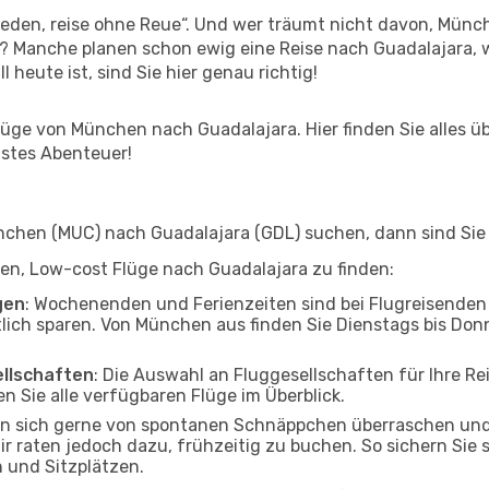
den, reise ohne Reue“. Und wer träumt nicht davon, Münch
? Manche planen schon ewig eine Reise nach Guadalajara, 
l heute ist, sind Sie hier genau richtig!
ge von München nach Guadalajara. Hier finden Sie alles übe
hstes Abenteuer!
hen (MUC) nach Guadalajara (GDL) suchen, dann sind Sie f
lfen, Low-cost Flüge nach Guadalajara zu finden:
gen
: Wochenenden und Ferienzeiten sind bei Flugreisenden b
tlich sparen. Von München aus finden Sie Dienstags bis Don
ellschaften
: Die Auswahl an Fluggesellschaften für Ihre R
n Sie alle verfügbaren Flüge im Überblick.
en sich gerne von spontanen Schnäppchen überraschen un
ir raten jedoch dazu, frühzeitig zu buchen. So sichern Sie 
 und Sitzplätzen.