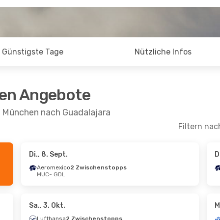
Günstigste Tage
Nützliche Infos
ten Angebote
n München nach Guadalajara
Filtern nac
Di., 8. Sept.
D
Sept.
- Di., 29. Sept.
Do., 22. Okt.
- Mo., 
Aeromexico
2 Zwischenstopps
MUC
- GDL
xico
Aeromexico
1 Zwis
schenstopps
MUC
- GDL
GDL
Aeromexico
1 Zwis
xico
1 Zwischenstopp
GDL
- MUC
MUC
Sa., 3. Okt.
M
Lufthansa
2 Zwischenstopps