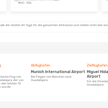
MUC
- GDL
Aug.
- Di., 18. Aug.
xico
schenstopps
GDL
alb der letzten 20 Tage für die genannten Zeiträume und stellen nicht den en
xico
schenstopps
MUC
g
Abflughafen
Zielflughafen
Munich International Airport
Miguel Hidalgo International
Airport
Bei Flügen von München nach
dalajara der von
Guadalajara
Für die Strecke von München nach
 den letzten 72
Guadalajara
n wurde