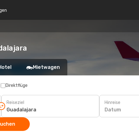
gen
alajara
Hotel
Mietwagen
p
Direktflüge
Reiseziel
Hinreise
Datum
suchen