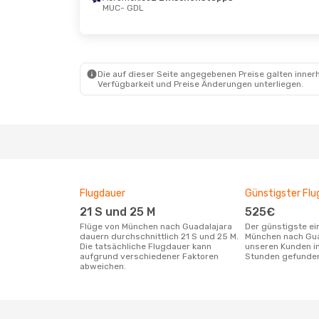
MUC
- GDL
Sa., 29. Aug.
- Sa., 5. Sept.
Sa., 15. 
Aeromexico
Aerome
2 Zwischenstopps
2 Zwi
MUC
- GDL
MUC
- 
Die auf dieser Seite angegebenen Preise galten innerh
Aeromexico
Aerome
Verfügbarkeit und Preise Änderungen unterliegen.
2 Zwischenstopps
2 Zwi
GDL
- MUC
GDL
- 
Flugdauer
Günstigster Flu
21 S und 25 M
525€
Flüge von München nach Guadalajara
Der günstigste einfache Flug von
dauern durchschnittlich 21 S und 25 M.
München nach Gua
Die tatsächliche Flugdauer kann
unseren Kunden in
aufgrund verschiedener Faktoren
Stunden gefunde
abweichen.