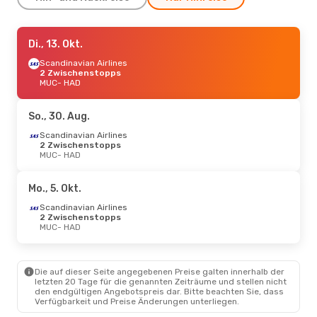
Mo., 2. Nov.
Di., 13. Okt.
- Fr., 6. Nov.
Scandinavian Airlines
Scandinavian Airlines
2 Zwischenstopps
2 Zwischenstopps
MUC
MUC
- HAD
- HAD
Scandinavian Airlines
2 Zwischenstopps
HAD
- MUC
So., 30. Aug.
Scandinavian Airlines
Do., 1. Okt.
2 Zwischenstopps
- Do., 1. Okt.
MUC
- HAD
Lufthansa
1 Zwischenstopp
MUC
- HAD
Scandinavian Airlines
Mo., 5. Okt.
2 Zwischenstopps
HAD
- MUC
Scandinavian Airlines
2 Zwischenstopps
MUC
- HAD
Die auf dieser Seite angegebenen Preise galten innerhalb der
letzten 20 Tage für die genannten Zeiträume und stellen nicht
den endgültigen Angebotspreis dar. Bitte beachten Sie, dass
Verfügbarkeit und Preise Änderungen unterliegen.