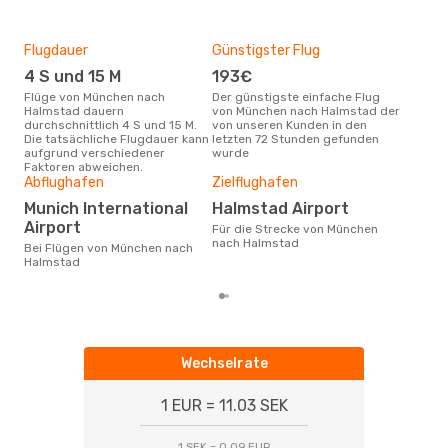
Flugdauer
Günstigster Flug
Hau
4 S und 15 M
193€
M
Flüge von München nach
Der günstigste einfache Flug
Laut Suchanfragen unserer
Halmstad dauern
von München nach Halmstad der
Kund
durchschnittlich 4 S und 15 M.
von unseren Kunden in den
Haup
Die tatsächliche Flugdauer kann
letzten 72 Stunden gefunden
Mün
aufgrund verschiedener
wurde
Faktoren abweichen.
Gün
Abflughafen
Zielflughafen
M
Munich International
Halmstad Airport
September ist die beste Zeit um
Airport
Für die Strecke von München
gün
nach Halmstad
Bei Flügen von München nach
nac
Halmstad
Wechselrate
1 EUR = 11.03 SEK
1 SEK = 0.09 EUR