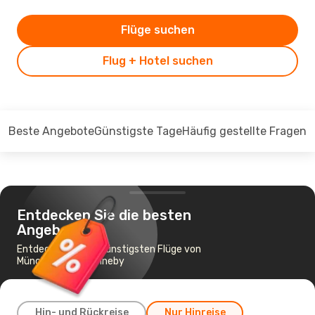
Flüge suchen
Flug + Hotel suchen
Beste Angebote
Günstigste Tage
Häufig gestellte Fragen
Entdecken Sie die besten
Angebote
Entdecken Sie die günstigsten Flüge von
München nach Ronneby
Hin- und Rückreise
Nur Hinreise