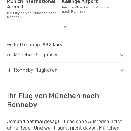
Munich International
Kallinge Airport
Februar ist die beste Zeit um
Airport
Für die Strecke von München
gün
nach Ronneby
Bei Flügen von München nach
nac
Ronneby
Entfernung:
932 kms
München Flughäfen
Ronneby Flughäfen
Ihr Flug von München nach
Ronneby
Jemand hat mal gesagt: „Lebe ohne Ausreden, reise
ohne Reue“. Und wer träumt nicht davon, München