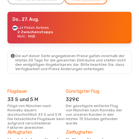
Do., 27. Aug.
Do., 27. Aug.
- Do., 3. Sept.
Scandinavian Airlines
Lot Polish Airlines
2 Zwischenstopps
2 Zwischenstopps
MUC
MUC
- RNB
- RNB
Scandinavian Airlines
2 Zwischenstopps
RNB
- MUC
Die auf dieser Seite angegebenen Preise galten innerhalb der
letzten 20 Tage für die genannten Zeiträume und stellen nicht
Mo., 14. Sept.
- Do., 17. Sept.
den endgültigen Angebotspreis dar. Bitte beachten Sie, dass
Verfügbarkeit und Preise Änderungen unterliegen.
Scandinavian Airlines
2 Zwischenstopps
MUC
- RNB
Scandinavian Airlines
2 Zwischenstopps
Flugdauer
Günstigster Flug
Hau
RNB
- MUC
33 S und 5 M
329€
M
Flüge von München nach
Der günstigste einfache Flug
Laut Suchanfragen unserer
Ronneby dauern
von München nach Ronneby der
Kund
durchschnittlich 33 S und 5 M.
von unseren Kunden in den
Haup
Die tatsächliche Flugdauer kann
letzten 72 Stunden gefunden
Mün
aufgrund verschiedener
wurde
Faktoren abweichen.
Gün
Abflughafen
Zielflughafen
A