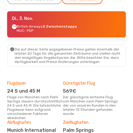
Sa., 3. Okt.
Di., 3. Nov.
- Mi., 7. Okt.
Condor
British Airways
2 Zwischenstopps
2 Zwischenstopps
MUC
MUC
- PSP
- PSP
Alaska Airlines
2 Zwischenstopps
PSP
- MUC
Die auf dieser Seite angegebenen Preise galten innerhalb der
So., 20. Sept.
- So., 27. Sept.
letzten 20 Tage für die genannten Zeiträume und stellen nicht
den endgültigen Angebotspreis dar. Bitte beachten Sie, dass
Lufthansa
2 Zwischenstopps
Verfügbarkeit und Preise Änderungen unterliegen.
MUC
- PSP
Alaska Airlines
2 Zwischenstopps
PSP
- MUC
Flugdauer
Günstigster Flug
Hau
24 S und 45 M
569€
Jul
Flüge von München nach Palm
Der günstigste einfache Flug
Laut Suchanfragen unserer
Springs dauern durchschnittlich
von München nach Palm Springs
Kund
24 S und 45 M. Die tatsächliche
der von unseren Kunden in den
Haup
Flugdauer kann aufgrund
letzten 72 Stunden gefunden
Mün
verschiedener Faktoren
wurde
abweichen.
Gün
Abflughafen
Zielflughafen
Ap
Munich International
Palm Springs