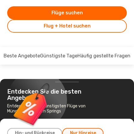
Flüge suchen
Flug + Hotel suchen
Beste Angebote
Günstigste Tage
Häufig gestellte Fragen
Entdecken Sie die besten
Angebote
Entdecken Sie die günstigsten Flüge von
München nach Palm Springs
Hin- und Rückreise
Nur Hinreise