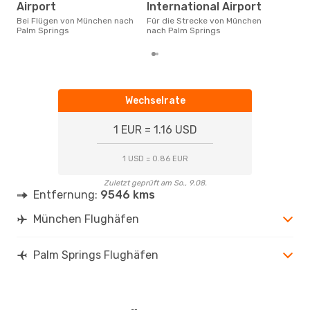
September ist die beste Zeit um
Airport
International Airport
gün
Bei Flügen von München nach
Für die Strecke von München
nac
Palm Springs
nach Palm Springs
Wechselrate
1 EUR = 1.16 USD
1 USD = 0.86 EUR
Zuletzt geprüft am So., 9.08.
Entfernung:
9546 kms
München Flughäfen
Palm Springs Flughäfen