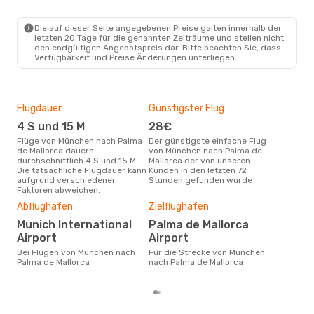
MUC
- PMI
Lot Polish Airlines
1 Zwischenstopp
Die auf dieser Seite angegebenen Preise galten innerhalb der
PMI
- MUC
letzten 20 Tage für die genannten Zeiträume und stellen nicht
den endgültigen Angebotspreis dar. Bitte beachten Sie, dass
Verfügbarkeit und Preise Änderungen unterliegen.
Flugdauer
Günstigster Flug
Hau
4 S und 15 M
28€
Jul
Flüge von München nach Palma
Der günstigste einfache Flug
Laut Suchanfragen unserer
de Mallorca dauern
von München nach Palma de
Kund
durchschnittlich 4 S und 15 M.
Mallorca der von unseren
Haup
Die tatsächliche Flugdauer kann
Kunden in den letzten 72
Mün
aufgrund verschiedener
Stunden gefunden wurde
Mall
Faktoren abweichen.
Dur
Abflughafen
Zielflughafen
9
Munich International
Palma de Mallorca
Der durchschnittliche Preis für
Airport
Airport
Flü
de M
Bei Flügen von München nach
Für die Strecke von München
Prei
Palma de Mallorca
nach Palma de Mallorca
letz