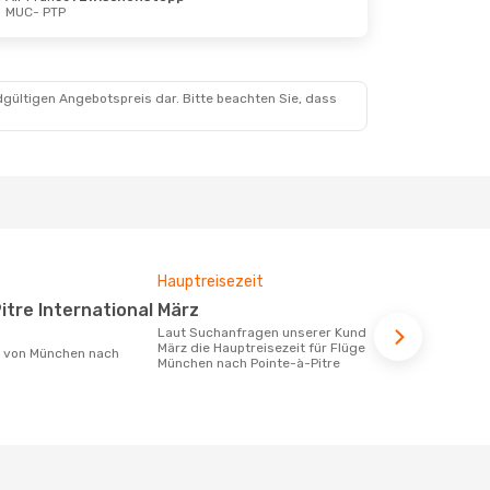
MUC
- PTP
4. Sept.
stopp
stopp
dgültigen Angebotspreis dar. Bitte beachten Sie, dass
Hauptreisezeit
Durchschnit
März
1047 €
Laut Suchanfragen unserer Kunden ist
Der durchschnittliche Preis für Flüge
März die Hauptreisezeit für Flüge von
von München
München nach Pointe-à-Pitre
beträgt 1047
Basis der le