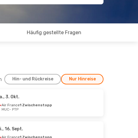
Häufig gestellte Fragen
h
Hin- und Rückreise
Nur Hinreise
a., 3. Okt.
 Okt.
Air France
1 Zwischenstopp
MUC
- PTP
stopp
stopp
i., 16. Sept.
Air France
1 Zwischenstopp