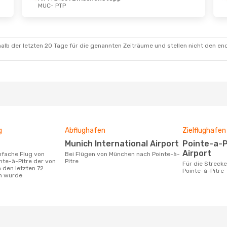
MUC
- PTP
ug.
- Do., 27. Aug.
So., 13. Sept.
- Mo., 1
ce
1 Zwischenstopp
Air France
1 Zwischen
P
MUC
- PTP
ce
1 Zwischenstopp
Air France
1 Zwischen
C
PTP
- MUC
alb der letzten 20 Tage für die genannten Zeiträume und stellen nicht den en
g
Abflughafen
Zielflughafen
Munich International Airport
Pointe-a-Pitre International
Airport
Bei Flügen von München nach Pointe-à-
te-à-Pitre der von
Pitre
Für die Strecke von München nach
 den letzten 72
Pointe-à-Pitre
n wurde