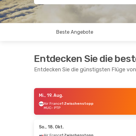
Beste Angebote
Entdecken Sie die bes
Entdecken Sie die günstigsten Flüge vo
Mi., 19. Aug.
Fr., 28. Aug.
- Di., 8. Sept.
Mo., 5. Ok
Air France
1 Zwischenstopp
MUC
- PTP
Air France
1 Zwischenstopp
Air Fran
MUC
- PTP
MUC
- PT
Air France
2 Zwischenstopps
Air Fran
PTP
- MUC
PTP
- MU
So., 18. Okt.
Air France
1 Zwischenstopp