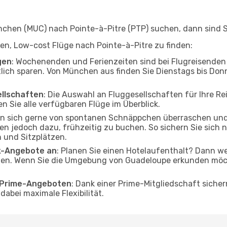
hen (MUC) nach Pointe-à-Pitre (PTP) suchen, dann sind Sie
lfen, Low-cost Flüge nach Pointe-à-Pitre zu finden:
gen
: Wochenenden und Ferienzeiten sind bei Flugreisenden b
tlich sparen. Von München aus finden Sie Dienstags bis Don
ellschaften
: Die Auswahl an Fluggesellschaften für Ihre R
n Sie alle verfügbaren Flüge im Überblick.
en sich gerne von spontanen Schnäppchen überraschen un
aten jedoch dazu, frühzeitig zu buchen. So sichern Sie sich 
 und Sitzplätzen.
ak-Angebote an
: Planen Sie einen Hotelaufenthalt? Dann we
n. Wenn Sie die Umgebung von Guadeloupe erkunden möchte
o Prime-Angeboten
: Dank einer Prime-Mitgliedschaft sicher
abei maximale Flexibilität.