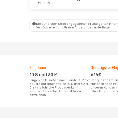
MUC
- PTP
Di., 22. Sept.
- Mi., 30. Sept.
Di., 18. A
Air France
1 Zwischenstopp
Air Fran
MUC
- PTP
MUC
- PT
Air France
1 Zwischenstopp
Air Fran
PTP
- MUC
PTP
- MU
Die auf dieser Seite angegebenen Preise galten innerh
Verfügbarkeit und Preise Änderungen unterliegen.
Flugdauer
Günstigster Flu
10 S und 30 M
616€
Flüge von München nach Pointe-à-Pitre
Der günstigste einfache Flug von
dauern durchschnittlich 10 S und 30 M.
München nach Poin
Die tatsächliche Flugdauer kann
unseren Kunden in
aufgrund verschiedener Faktoren
Stunden gefunde
abweichen.