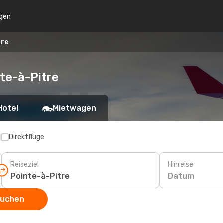
gen
tre
te-à-Pitre
Hotel
Mietwagen
p
Direktflüge
Reiseziel
Hinreise
Datum
suchen