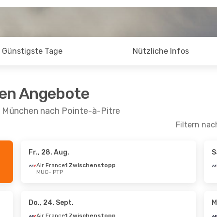
Günstigste Tage
Nützliche Infos
ten Angebote
n München nach Pointe-à-Pitre
Filtern nac
Fr., 28. Aug.
S
t.
- Di., 13. Okt.
Do., 15. Okt.
- So., 25.
Air France
1 Zwischenstopp
MUC
- PTP
ce
1 Zwischenstopp
Air France
1 Zwischen
P
MUC
- PTP
ce
1 Zwischenstopp
Air France
1 Zwischen
C
PTP
- MUC
Do., 24. Sept.
M
Air France
1 Zwischenstopp