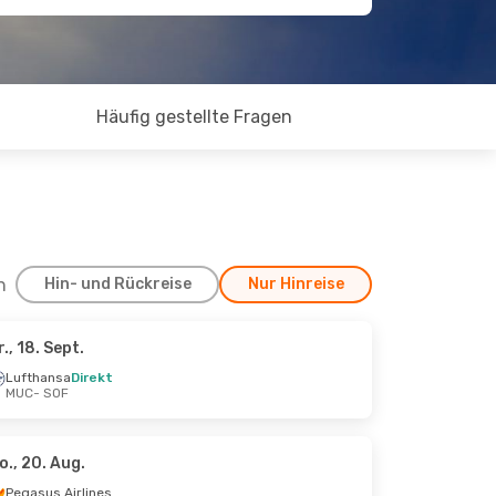
Häufig gestellte Fragen
h
Hin- und Rückreise
Nur Hinreise
r., 18. Sept.
, 26. Sept.
Lufthansa
Direkt
MUC
- SOF
o., 20. Aug.
Pegasus Airlines