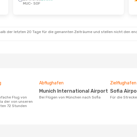
MUC
- SOF
 Sept.
- So., 20. Sept.
Sa., 15. Aug.
- Mi.,
ansa
Direkt
Lufthansa
Direkt
 SOF
MUC
- SOF
ansa
Direkt
Lufthansa
Direkt
alb der letzten 20 Tage für die genannten Zeiträume und stellen nicht den en
MUC
SOF
- MUC
g
Abflughafen
Zielflughafen
Munich International Airport
Sofia Airpo
Bei Flügen von München nach Sofia
Für die Strec
ia der von unseren
zten 72 Stunden