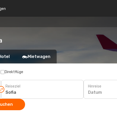
gen
a
Hotel
Mietwagen
p
Direktflüge
Reiseziel
Hinreise
Datum
suchen