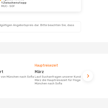
1 Zwischenstopp
MUC
- SOF
 19. Aug.
dgültigen Angebotspreis dar. Bitte beachten Sie, dass
Hauptreisezeit
Fluggesell
Flugstreck
rt
März
Lufthan
ke von München nach Sofia
Laut Suchanfragen unserer Kunden ist
März die Hauptreisezeit für Flüge von
Fluggesellschaften die Flüge von
München nach Sofia
München nac