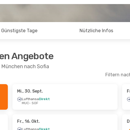
Günstigste Tage
Nützliche Infos
ten Angebote
n München nach Sofia
Filtern nac
Mi., 30. Sept.
F
 Okt.
- Di., 13. Okt.
Mi., 23. Sept.
- Sa.
Lufthansa
Direkt
MUC
- SOF
ansa
Direkt
Lufthansa
Direkt
 SOF
MUC
- SOF
ansa
Direkt
Lufthansa
Direkt
MUC
SOF
- MUC
Fr., 16. Okt.
D
Lufthansa
Direkt