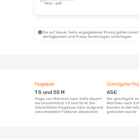
MUC
- SOF
Fr., 23. Okt.
- Mo., 26. Okt.
Di., 15.
Lufthansa
Direkt
Lufth
MUC
- SOF
MUC
-
Lufthansa
Direkt
Lufth
Die auf dieser Seite angegebenen Preise galten innerh
SOF
- MUC
SOF
- 
Verfügbarkeit und Preise Änderungen unterliegen.
Flugdauer
Günstigster Flu
1 S und 50 M
65€
Flüge von München nach Sofia dauern
Der günstigste einfache Flug von
durchschnittlich 1 S und 50 M. Die
München nach Sof
tatsächliche Flugdauer kann aufgrund
Kunden in den let
verschiedener Faktoren abweichen.
gefunden wurde