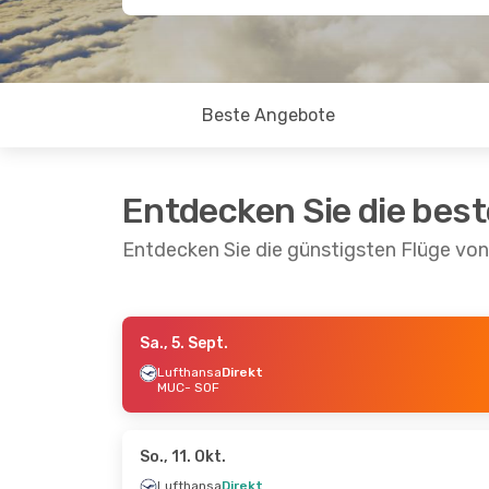
Beste Angebote
Entdecken Sie die bes
Entdecken Sie die günstigsten Flüge vo
Sa., 5. Sept.
Mi., 2. Sept.
- Di., 8. Sept.
Sa., 10.
Lufthansa
Direkt
MUC
- SOF
Lot Polish Airlines
Lufth
1 Zwischenstopp
MUC
-
MUC
- SOF
Lufth
Lot Polish Airlines
SOF
- 
1 Zwischenstopp
So., 11. Okt.
SOF
- MUC
Lufthansa
Direkt