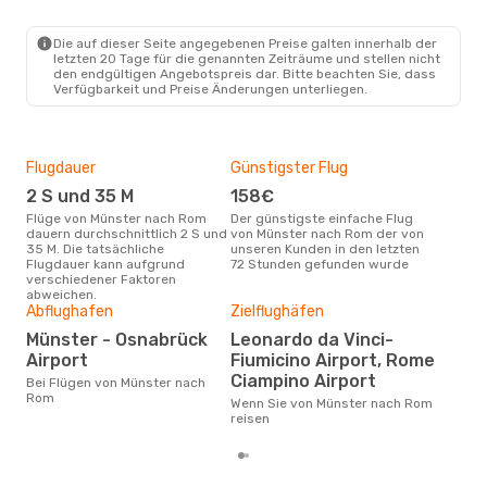
FMO
- ROM
Lufthansa
1 Zwischenstopp
ROM
- FMO
Die auf dieser Seite angegebenen Preise galten innerhalb der
letzten 20 Tage für die genannten Zeiträume und stellen nicht
den endgültigen Angebotspreis dar. Bitte beachten Sie, dass
Verfügbarkeit und Preise Änderungen unterliegen.
Flugdauer
Günstigster Flug
Hau
2 S und 35 M
158€
Jul
Flüge von Münster nach Rom
Der günstigste einfache Flug
Laut Suchanfragen unserer
dauern durchschnittlich 2 S und
von Münster nach Rom der von
Kund
35 M. Die tatsächliche
unseren Kunden in den letzten
Haup
Flugdauer kann aufgrund
72 Stunden gefunden wurde
Mün
verschiedener Faktoren
abweichen.
Abflughafen
Zielflughäfen
Gün
Münster - Osnabrück
Leonardo da Vinci-
O
Airport
Fiumicino Airport, Rome
Juni ist die beste Zeit um
Ciampino Airport
Bei Flügen von Münster nach
gün
Rom
nac
Wenn Sie von Münster nach Rom
reisen