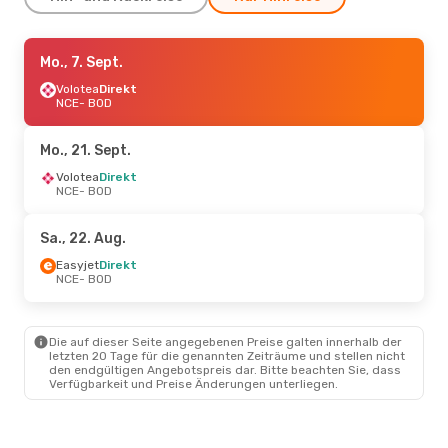
Fr., 4. Sept.
Mo., 7. Sept.
- Mo., 7. Sept.
Volotea
Volotea
Direkt
Direkt
NCE
NCE
- BOD
- BOD
Volotea
Direkt
BOD
- NCE
Mo., 21. Sept.
Fr., 18. Sept.
Volotea
Direkt
- So., 20. Sept.
NCE
- BOD
Volotea
Direkt
NCE
- BOD
Easyjet
Direkt
Sa., 22. Aug.
BOD
- NCE
Easyjet
Direkt
NCE
- BOD
Di., 22. Sept.
- Mi., 23. Sept.
Easyjet
Direkt
NCE
- BOD
Die auf dieser Seite angegebenen Preise galten innerhalb der
Easyjet
Direkt
letzten 20 Tage für die genannten Zeiträume und stellen nicht
BOD
- NCE
den endgültigen Angebotspreis dar. Bitte beachten Sie, dass
Verfügbarkeit und Preise Änderungen unterliegen.
Mi., 21. Okt.
- So., 25. Okt.
Easyjet
Direkt