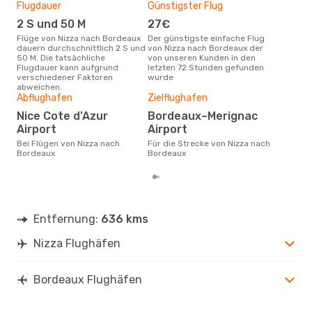
NCE
- BOD
Flugdauer
Günstigster Flug
Hau
Easyjet
Direkt
BOD
- NCE
2 S und 50 M
27€
M
Flüge von Nizza nach Bordeaux
Der günstigste einfache Flug
Laut Suchanfragen unserer
dauern durchschnittlich 2 S und
von Nizza nach Bordeaux der
Kund
50 M. Die tatsächliche
von unseren Kunden in den
Haup
Flugdauer kann aufgrund
letzten 72 Stunden gefunden
Niz
verschiedener Faktoren
wurde
Dur
abweichen.
Abflughafen
Zielflughafen
10
Der durchschnittliche Preis für
Nice Cote d'Azur
Bordeaux–Merignac
Flü
Airport
Airport
betr
wurd
Bei Flügen von Nizza nach
Für die Strecke von Nizza nach
Mon
Bordeaux
Bordeaux
Entfernung:
636 kms
Nizza Flughäfen
Bordeaux Flughäfen