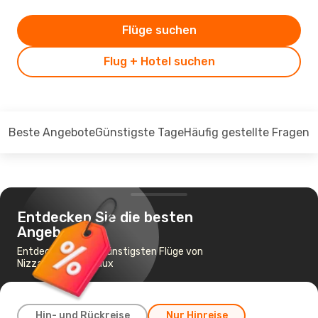
Flüge suchen
Flug + Hotel suchen
Beste Angebote
Günstigste Tage
Häufig gestellte Fragen
Entdecken Sie die besten
Angebote
Entdecken Sie die günstigsten Flüge von
Nizza nach Bordeaux
Hin- und Rückreise
Nur Hinreise