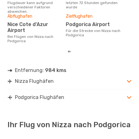
Flugdauer kann aufgrund
letzten 72 Stunden gefunden
Niz
verschiedener Faktoren
wurde
abweichen.
Gün
Abflughafen
Zielflughafen
Jul
Nice Cote d'Azur
Podgorica Airport
Januar ist die beste Zeit um
Airport
Für die Strecke von Nizza nach
gün
Podgorica
Bei Flügen von Nizza nach
Pod
Podgorica
Entfernung:
984 kms
Nizza Flughäfen
Podgorica Flughäfen
Ihr Flug von Nizza nach Podgorica