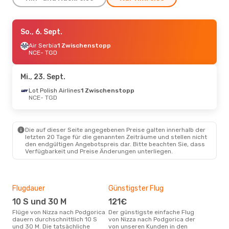
Fr., 28. Aug.
So., 6. Sept.
- Mo., 31. Aug.
Lot Polish Airlines
Air Serbia
1 Zwischenstopp
1 Zwischenstopp
NCE
- TGD
NCE
- TGD
Lot Polish Airlines
1 Zwischenstopp
Mi., 23. Sept.
TGD
- NCE
Lot Polish Airlines
1 Zwischenstopp
NCE
- TGD
Sa., 3. Okt.
- Mi., 7. Okt.
Lot Polish Airlines
1 Zwischenstopp
Die auf dieser Seite angegebenen Preise galten innerhalb der
NCE
- TGD
letzten 20 Tage für die genannten Zeiträume und stellen nicht
Lot Polish Airlines
den endgültigen Angebotspreis dar. Bitte beachten Sie, dass
1 Zwischenstopp
Verfügbarkeit und Preise Änderungen unterliegen.
TGD
- NCE
Flugdauer
Günstigster Flug
Hau
10 S und 30 M
121€
Jul
Flüge von Nizza nach Podgorica
Der günstigste einfache Flug
Laut Suchanfragen unserer
dauern durchschnittlich 10 S
von Nizza nach Podgorica der
Kund
und 30 M. Die tatsächliche
von unseren Kunden in den
Haup