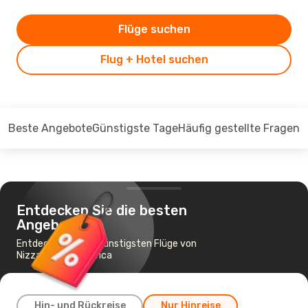
Flüge suchen
Flug + Hotel suchen
Beste Angebote
Günstigste Tage
Häufig gestellte Fragen
Entdecken Sie die besten
Angebote
Entdecken Sie die günstigsten Flüge von
Nizza nach Podgorica
Hin- und Rückreise
Nur Hinreise