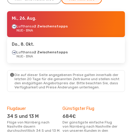
Fr., 11. Sept.
Mi., 26. Aug.
- So., 13. Sept.
Air Canada
Lufthansa
2 Zwischenstopps
2 Zwischenstopps
NUE
- BNA
NUE
- BNA
Air Canada
2 Zwischenstopps
Do., 8. Okt.
BNA
- NUE
Lufthansa
2 Zwischenstopps
NUE
- BNA
Do., 8. Okt.
- Di., 13. Okt.
Air Canada
2 Zwischenstopps
Die auf dieser Seite angegebenen Preise galten innerhalb der
NUE
- BNA
letzten 20 Tage für die genannten Zeiträume und stellen nicht
Air Canada
den endgültigen Angebotspreis dar. Bitte beachten Sie, dass
2 Zwischenstopps
Verfügbarkeit und Preise Änderungen unterliegen.
BNA
- NUE
Fr., 28. Aug.
- Fr., 4. Sept.
Flugdauer
Günstigster Flug
Hau
Air Canada
2 Zwischenstopps
34 S und 13 M
684€
Jul
NUE
- BNA
Flüge von Nürnberg nach
Der günstigste einfache Flug
Laut Suchanfragen unserer
Air Canada
Nashville dauern
von Nürnberg nach Nashville der
Kund
2 Zwischenstopps
durchschnittlich 34 S und 13 M.
von unseren Kunden in den
Haup
BNA
- NUE