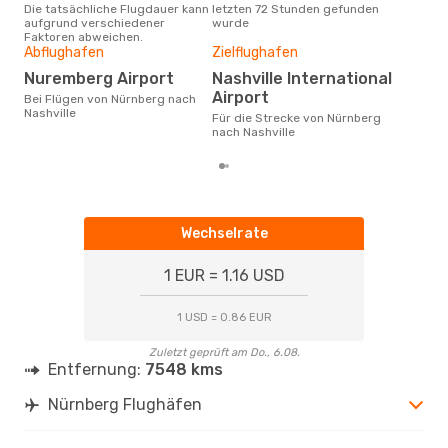
Die tatsächliche Flugdauer kann
letzten 72 Stunden gefunden
Nür
aufgrund verschiedener
wurde
Faktoren abweichen.
Gün
Abflughafen
Zielflughafen
M
Nuremberg Airport
Nashville International
August ist die beste Zeit um
Airport
Bei Flügen von Nürnberg nach
gün
Nashville
Für die Strecke von Nürnberg
nach
nach Nashville
Wechselrate
1 EUR = 1.16 USD
1 USD = 0.86 EUR
Zuletzt geprüft am Do., 6.08.
Entfernung:
7548 kms
Nürnberg Flughäfen