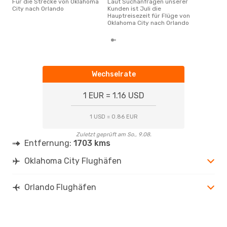
Für die Strecke von Oklahoma
Laut Suchanfragen unserer
Juni ist die beste Zeit um
City nach Orlando
Kunden ist Juli die
gün
Hauptreisezeit für Flüge von
Cit
Oklahoma City nach Orlando
Wechselrate
1 EUR = 1.16 USD
1 USD = 0.86 EUR
Zuletzt geprüft am So., 9.08.
Entfernung:
1703 kms
Oklahoma City Flughäfen
Orlando Flughäfen