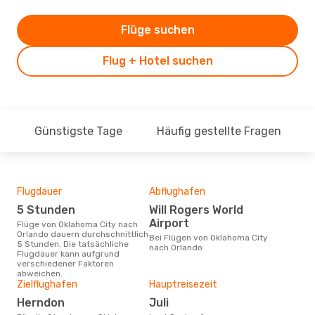
Flüge suchen
Flug + Hotel suchen
Günstigste Tage
Häufig gestellte Fragen
Flugdauer
Abflughafen
Flu
Flu
5 Stunden
Will Rogers World
Fr
Airport
Flüge von Oklahoma City nach
Orlando dauern durchschnittlich
Fluggesellschaften die Flüge
Bei Flügen von Oklahoma City
5 Stunden. Die tatsächliche
von
nach Orlando
Flugdauer kann aufgrund
anb
verschiedener Faktoren
abweichen.
Zielflughafen
Hauptreisezeit
Gün
Herndon
Juli
Ap