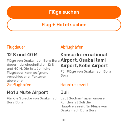
Flüge suchen
Flug + Hotel suchen
Flugdauer
Abflughäfen
Dur
12 S und 40 M
Kansai International
14
Airport, Osaka Itami
Flüge von Osaka nach Bora Bora
Der durchschnittliche Preis für
dauern durchschnittlich 12 S
Flü
Airport, Kobe Airport
und 40 M. Die tatsächliche
betr
Für Flüge von Osaka nach Bora
Flugdauer kann aufgrund
wurd
Bora
verschiedener Faktoren
Mon
abweichen.
Zielflughafen
Hauptreisezeit
Motu Mute Airport
Juli
Für die Strecke von Osaka nach
Laut Suchanfragen unserer
Bora Bora
Kunden ist Juli die
Hauptreisezeit für Flüge von
Osaka nach Bora Bora