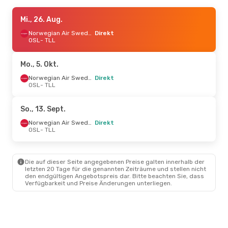
Mi., 9. Sept.
Mi., 26. Aug.
- Mi., 16. Sept.
Norwegian Air Sweden
Norwegian Air Sweden
Direkt
Direkt
OSL
- TLL
OSL
- TLL
Norwegian Air Sweden
Direkt
Mo., 5. Okt.
TLL
- OSL
Norwegian Air Sweden
Direkt
OSL
- TLL
Fr., 28. Aug.
- Mo., 31. Aug.
Norwegian Air Sweden
So., 13. Sept.
Direkt
OSL
- TLL
Norwegian Air Sweden
Direkt
Norwegian Air Sweden
OSL
- TLL
Direkt
TLL
- OSL
Die auf dieser Seite angegebenen Preise galten innerhalb der
letzten 20 Tage für die genannten Zeiträume und stellen nicht
den endgültigen Angebotspreis dar. Bitte beachten Sie, dass
Verfügbarkeit und Preise Änderungen unterliegen.