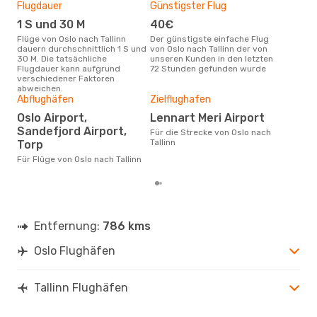
Flugdauer
Günstigster Flug
Hau
1 S und 30 M
40€
Jul
Flüge von Oslo nach Tallinn
Der günstigste einfache Flug
Laut Suchanfragen unserer
dauern durchschnittlich 1 S und
von Oslo nach Tallinn der von
Kund
30 M. Die tatsächliche
unseren Kunden in den letzten
Haup
Flugdauer kann aufgrund
72 Stunden gefunden wurde
Oslo
verschiedener Faktoren
Dur
abweichen.
Abflughäfen
Zielflughafen
10
Oslo Airport,
Lennart Meri Airport
Der durchschnittliche Preis für
Flüg
Sandefjord Airport,
Für die Strecke von Oslo nach
betr
Tallinn
Torp
wurd
Mon
Für Flüge von Oslo nach Tallinn
Entfernung:
786 kms
Oslo Flughäfen
Tallinn Flughäfen