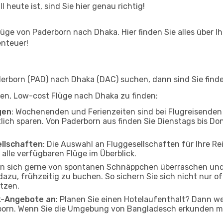
l heute ist, sind Sie hier genau richtig!
ge von Paderborn nach Dhaka. Hier finden Sie alles über Ihr
enteuer!
rborn (PAD) nach Dhaka (DAC) suchen, dann sind Sie finden
lfen, Low-cost Flüge nach Dhaka zu finden:
gen
: Wochenenden und Ferienzeiten sind bei Flugreisenden b
tlich sparen. Von Paderborn aus finden Sie Dienstags bis Do
ellschaften
: Die Auswahl an Fluggesellschaften für Ihre Re
alle verfügbaren Flüge im Überblick.
en sich gerne von spontanen Schnäppchen überraschen und
 dazu, frühzeitig zu buchen. So sichern Sie sich nicht nur 
tzen.
ak-Angebote an
: Planen Sie einen Hotelaufenthalt? Dann we
orn. Wenn Sie die Umgebung von Bangladesch erkunden möc