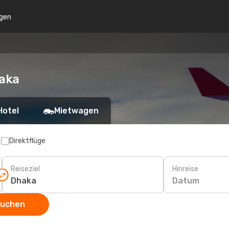
gen
haka
Hotel
Mietwagen
p
Direktflüge
Reiseziel
Hinreise
Datum
suchen