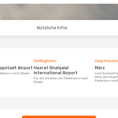
Nützliche Infos
Zielflughafen
Hauptreiseze
ippstadt Airport
Hazrat Shahjalal
März
International Airport
aderborn nach Dhaka
Laut Suchanfragen unserer Kunden ist
März die Hauptr
Für die Strecke von Paderborn nach
Paderborn nac
Dhaka