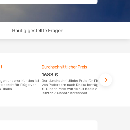
Häufig gestellte Fragen
it
Durchschnittlicher Preis
Günstigst
1688 €
März
Der durchschnittliche Preis für Flüge
August ist die beste Zeit um günstige
eisezeit für Flüge von
von Paderborn nach Dhaka beträgt 1688
Flüge von P
h Dhaka
€. Dieser Preis wurde auf Basis der
buchen
letzten 6 Monate berechnet.