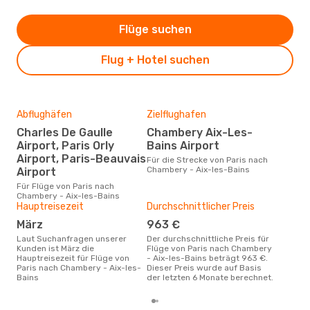
Flüge suchen
Flug + Hotel suchen
Abflughäfen
Zielflughafen
Gün
Charles De Gaulle
Chambery Aix-Les-
Ap
Airport, Paris Orly
Bains Airport
März ist die beste Zeit um
güns
Airport, Paris-Beauvais
Für die Strecke von Paris nach
Cha
Chambery - Aix-les-Bains
Airport
buc
Für Flüge von Paris nach
Chambery - Aix-les-Bains
Hauptreisezeit
Durchschnittlicher Preis
März
963 €
Laut Suchanfragen unserer
Der durchschnittliche Preis für
Kunden ist März die
Flüge von Paris nach Chambery
Hauptreisezeit für Flüge von
- Aix-les-Bains beträgt 963 €.
Paris nach Chambery - Aix-les-
Dieser Preis wurde auf Basis
Bains
der letzten 6 Monate berechnet.