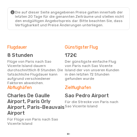
PAR
- VXE
Transavia France
Direkt
VXE
- PAR
Die auf dieser Seite angegebenen Preise galten innerhalb der
letzten 20 Tage für die genannten Zeiträume und stellen nicht
den endgültigen Angebotspreis dar. Bitte beachten Sie, dass
Verfügbarkeit und Preise Änderungen unterliegen.
Flugdauer
Günstigster Flug
Hau
8 Stunden
172€
M
Flüge von Paris nach Sao
Der günstigste einfache Flug
Laut Suchanfragen unserer
Vicente Island dauern
von Paris nach Sao Vicente
Kund
durchschnittlich 8 Stunden. Die
Island der von unseren Kunden
Haup
tatsächliche Flugdauer kann
in den letzten 72 Stunden
Pari
aufgrund verschiedener
gefunden wurde
Faktoren abweichen.
Abflughäfen
Zielflughafen
Dur
Charles De Gaulle
Sao Pedro Airport
5
Airport, Paris Orly
Für die Strecke von Paris nach
Der durchschnittliche Preis für
Sao Vicente Island
Airport, Paris-Beauvais
Flüg
Vice
Airport
Dies
Für Flüge von Paris nach Sao
der 
Vicente Island