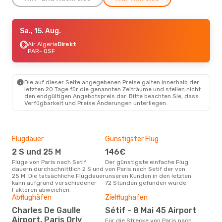
Mo., 17. Aug.
Sa., 15. Aug.
- Do., 20. Aug.
Transavia France
Air Algerie
Direkt
2 Zwischenstopps
PAR
PAR
- QSF
- QSF
Volotea
2 Zwischenstopps
QSF
- PAR
Die auf dieser Seite angegebenen Preise galten innerhalb der
letzten 20 Tage für die genannten Zeiträume und stellen nicht
den endgültigen Angebotspreis dar. Bitte beachten Sie, dass
Verfügbarkeit und Preise Änderungen unterliegen.
Flugdauer
Günstigster Flug
Hau
2 S und 25 M
146€
M
Flüge von Paris nach Setif
Der günstigste einfache Flug
Laut Suchanfragen unserer
dauern durchschnittlich 2 S und
von Paris nach Setif der von
Kund
25 M. Die tatsächliche Flugdauer
unseren Kunden in den letzten
Haup
kann aufgrund verschiedener
72 Stunden gefunden wurde
Pari
Faktoren abweichen.
Dur
Abflughäfen
Zielflughafen
2
Charles De Gaulle
Sétif - 8 Mai 45 Airport
Der durchschnittliche Preis für
Airport, Paris Orly
Für die Strecke von Paris nach