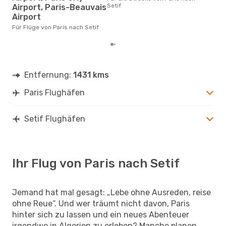
Flüg
Setif
Airport, Paris-Beauvais
betr
Airport
wurd
Mon
Für Flüge von Paris nach Setif
Entfernung:
1431 kms
Paris Flughäfen
Setif Flughäfen
Ihr Flug von Paris nach Setif
Jemand hat mal gesagt: „Lebe ohne Ausreden, reise
ohne Reue“. Und wer träumt nicht davon, Paris
hinter sich zu lassen und ein neues Abenteuer
irgendwo in Algerien zu erleben? Manche planen