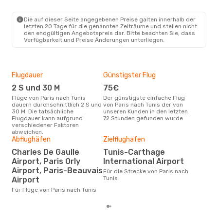
PAR
- TUN
Transavia France
Direkt
TUN
- PAR
Die auf dieser Seite angegebenen Preise galten innerhalb der
letzten 20 Tage für die genannten Zeiträume und stellen nicht
den endgültigen Angebotspreis dar. Bitte beachten Sie, dass
Verfügbarkeit und Preise Änderungen unterliegen.
Flugdauer
Günstigster Flug
Hau
2 S und 30 M
75€
Jul
Flüge von Paris nach Tunis
Der günstigste einfache Flug
Laut Suchanfragen unserer
dauern durchschnittlich 2 S und
von Paris nach Tunis der von
Kund
30 M. Die tatsächliche
unseren Kunden in den letzten
Haup
Flugdauer kann aufgrund
72 Stunden gefunden wurde
Pari
verschiedener Faktoren
abweichen.
Dur
Abflughäfen
Zielflughafen
17
Charles De Gaulle
Tunis-Carthage
Der durchschnittliche Preis für
Airport, Paris Orly
International Airport
Flüg
Airport, Paris-Beauvais
betr
Für die Strecke von Paris nach
wurd
Tunis
Airport
Mon
Für Flüge von Paris nach Tunis