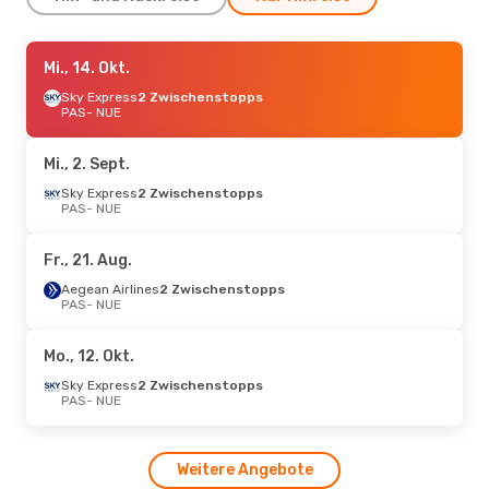
Di., 18. Aug.
Mi., 14. Okt.
- Sa., 22. Aug.
Aegean Airlines
Sky Express
2 Zwischenstopps
2 Zwischenstopps
PAS
- NUE
PAS
- NUE
Aegean Airlines
1 Zwischenstopp
NUE
- PAS
Mi., 2. Sept.
Sky Express
2 Zwischenstopps
PAS
- NUE
Fr., 21. Aug.
Aegean Airlines
2 Zwischenstopps
PAS
- NUE
Mo., 12. Okt.
Sky Express
2 Zwischenstopps
PAS
- NUE
Weitere Angebote