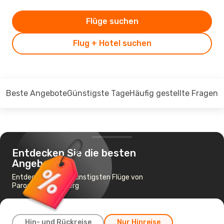
Flüge suchen
Flug + Hotel suchen
Beste Angebote
Günstigste Tage
Häufig gestellte Fragen
Entdecken Sie die besten
Angebote
Entdecken Sie die günstigsten Flüge von
Paros nach Nürnberg
Hin- und Rückreise
Nur Hinreise