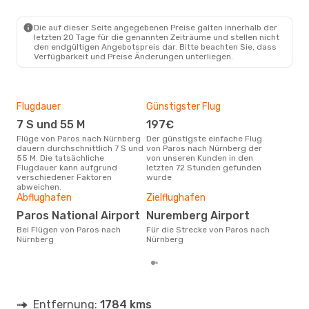
Die auf dieser Seite angegebenen Preise galten innerhalb der
letzten 20 Tage für die genannten Zeiträume und stellen nicht
den endgültigen Angebotspreis dar. Bitte beachten Sie, dass
Verfügbarkeit und Preise Änderungen unterliegen.
Flugdauer
Günstigster Flug
Hau
7 S und 55 M
197€
Jul
Flüge von Paros nach Nürnberg
Der günstigste einfache Flug
Laut Suchanfragen unserer
dauern durchschnittlich 7 S und
von Paros nach Nürnberg der
Kund
55 M. Die tatsächliche
von unseren Kunden in den
Haup
Flugdauer kann aufgrund
letzten 72 Stunden gefunden
Par
verschiedener Faktoren
wurde
abweichen.
Gün
Abflughafen
Zielflughafen
S
Paros National Airport
Nuremberg Airport
Oktober ist die beste Zeit um
Bei Flügen von Paros nach
Für die Strecke von Paros nach
gün
Nürnberg
Nürnberg
Nür
Entfernung:
1784 kms