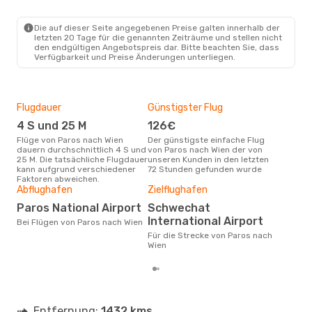
Die auf dieser Seite angegebenen Preise galten innerhalb der
letzten 20 Tage für die genannten Zeiträume und stellen nicht
den endgültigen Angebotspreis dar. Bitte beachten Sie, dass
Verfügbarkeit und Preise Änderungen unterliegen.
Flugdauer
Günstigster Flug
Hau
4 S und 25 M
126€
Jul
Flüge von Paros nach Wien
Der günstigste einfache Flug
Laut Suchanfragen unserer
dauern durchschnittlich 4 S und
von Paros nach Wien der von
Kund
25 M. Die tatsächliche Flugdauer
unseren Kunden in den letzten
Haup
kann aufgrund verschiedener
72 Stunden gefunden wurde
Par
Faktoren abweichen.
Abflughafen
Zielflughafen
Gün
Paros National Airport
Schwechat
S
International Airport
Bei Flügen von Paros nach Wien
Januar ist die beste Zeit um
gün
Für die Strecke von Paros nach
Wie
Wien
Entfernung:
1432 kms