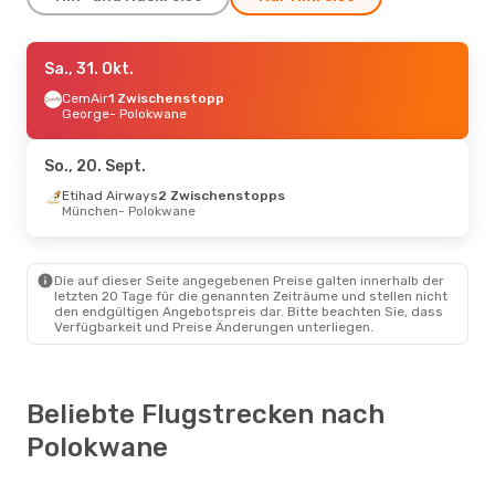
Fr., 16. Okt.
Sa., 31. Okt.
- Fr., 16. Okt.
Airlink
CemAir
Direkt
1 Zwischenstopp
Johannesburg
George
- Polokwane
- Polokwane
Airlink
Direkt
Polokwane
- Johannesburg
So., 20. Sept.
Fr., 18. Sept.
Etihad Airways
- Fr., 25. Sept.
2 Zwischenstopps
München
- Polokwane
Lufthansa
2 Zwischenstopps
Köln
- Polokwane
Airlink
2 Zwischenstopps
Polokwane
- Köln
Die auf dieser Seite angegebenen Preise galten innerhalb der
letzten 20 Tage für die genannten Zeiträume und stellen nicht
den endgültigen Angebotspreis dar. Bitte beachten Sie, dass
Verfügbarkeit und Preise Änderungen unterliegen.
Beliebte Flugstrecken nach
Polokwane