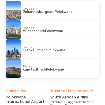
Flüge ab
Johannesburg
nach
Polokwane
Flüge ab
München
nach
Polokwane
Flüge ab
Frankfurt
nach
Polokwane
Flüge ab
Kapstadt
nach
Polokwane
Zielflughafen
Beliebteste Fluggesellschaft
Polokwane
South African Airlink
International Airport
Beliebteste Fluggesellschaft für