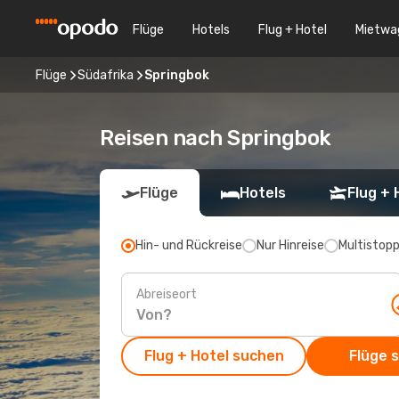
Flüge
Hotels
Flug + Hotel
Mietwa
Flüge
Südafrika
Springbok
Reisen nach Springbok
Flüge
Hotels
Flug + 
Hin- und Rückreise
Nur Hinreise
Multistop
Abreiseort
Flug + Hotel suchen
Flüge 