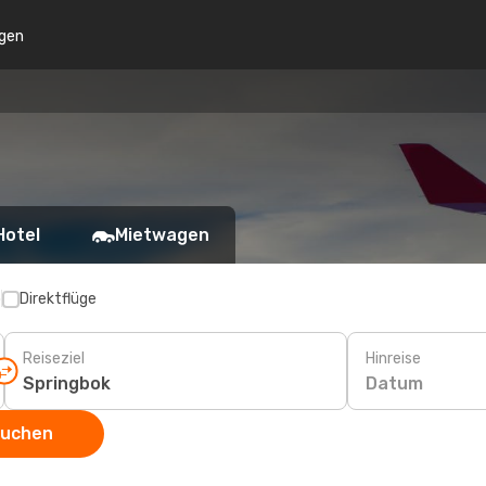
gen
Hotel
Mietwagen
p
Direktflüge
Reiseziel
Hinreise
Datum
suchen