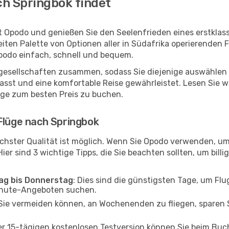
ch Springbok findet
t Opodo und genießen Sie den Seelenfrieden eines erstkla
reiten Palette von Optionen aller in Südafrika operierenden 
Opodo einfach, schnell und bequem.
ggesellschaften zusammen, sodass Sie diejenige auswählen 
st und eine komfortable Reise gewährleistet. Lesen Sie wei
üge zum besten Preis zu buchen.
Flüge nach Springbok
chster Qualität ist möglich. Wenn Sie Opodo verwenden, um
er sind 3 wichtige Tipps, die Sie beachten sollten, um billi
tag bis Donnerstag
: Dies sind die günstigsten Tage, um Fl
inute-Angeboten suchen.
Sie vermeiden können, an Wochenenden zu fliegen, sparen S
ner 15-tägigen kostenlosen Testversion können Sie beim Bu