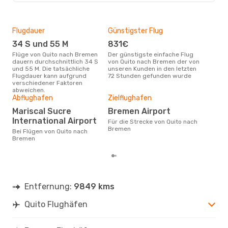
Flugdauer
Günstigster Flug
Hau
34 S und 55 M
831€
Jul
Flüge von Quito nach Bremen
Der günstigste einfache Flug
Laut Suchanfragen unserer
dauern durchschnittlich 34 S
von Quito nach Bremen der von
Kund
und 55 M. Die tatsächliche
unseren Kunden in den letzten
Haup
Flugdauer kann aufgrund
72 Stunden gefunden wurde
Qui
verschiedener Faktoren
abweichen.
Gün
Abflughafen
Zielflughafen
Ju
Mariscal Sucre
Bremen Airport
Januar ist die beste Zeit um
International Airport
Für die Strecke von Quito nach
gün
Bremen
Bei Flügen von Quito nach
Bre
Bremen
Entfernung:
9849 kms
Quito Flughäfen