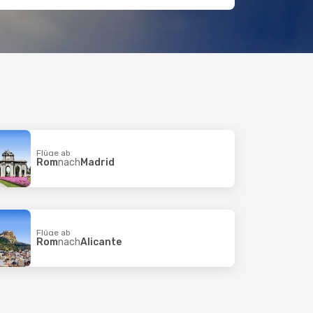
Flüge ab
Rom
nach
Madrid
Flüge ab
Rom
nach
Alicante