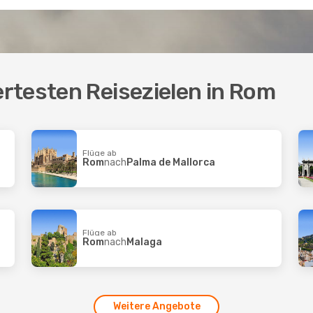
rtesten Reisezielen in Rom
Flüge ab
Rom
nach
Palma de Mallorca
Flüge ab
Rom
nach
Malaga
Weitere Angebote