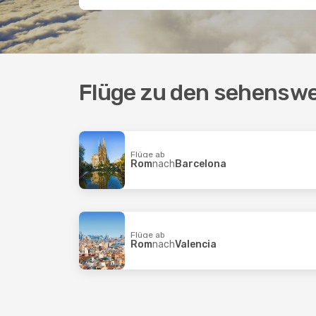
Flüge zu den sehenswe
Flüge ab
Rom
nach
Barcelona
Flüge ab
Rom
nach
Valencia