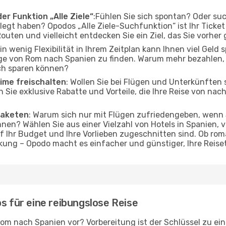
er Funktion „Alle Ziele“
:Fühlen Sie sich spontan? Oder su
elegt haben? Opodos „Alle Ziele-Suchfunktion“ ist Ihr Ticke
ten und vielleicht entdecken Sie ein Ziel, das Sie vorher
Ein wenig Flexibilität in Ihrem Zeitplan kann Ihnen viel Geld
ge von Rom nach Spanien zu finden. Warum mehr bezahlen, 
ch sparen können?
ime freischalten
: Wollen Sie bei Flügen und Unterkünften
en Sie exklusive Rabatte und Vorteile, die Ihre Reise von n
Paketen
: Warum sich nur mit Flügen zufriedengeben, wenn
nen? Wählen Sie aus einer Vielzahl von Hotels in Spanien, v
f Ihr Budget und Ihre Vorlieben zugeschnitten sind. Ob r
ung – Opodo macht es einfacher und günstiger, Ihre Reise
s für eine reibungslose Reise
Rom nach Spanien vor? Vorbereitung ist der Schlüssel zu ei