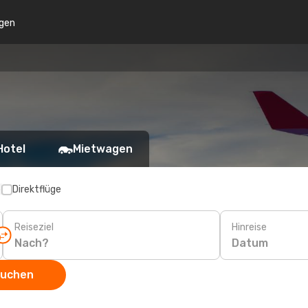
gen
Hotel
Mietwagen
p
Direktflüge
Reiseziel
Hinreise
Datum
suchen