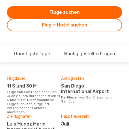
Flüge suchen
Flug + Hotel suchen
Günstigste Tage
Häufig gestellte Fragen
Flugdauer
Abflughafen
Dur
11 S und 30 M
San Diego
3
International Airport
Flüge von San Diego nach San
Der durchschnittliche Preis für
Juan dauern durchschnittlich 11
Flü
Bei Flügen von San Diego nach
S und 30 M. Die tatsächliche
Juan
San Juan
Flugdauer kann aufgrund
wurd
verschiedener Faktoren
Mon
abweichen.
Zielflughafen
Hauptreisezeit
Luis Munoz Marin
Juli