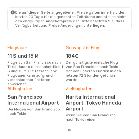
1 Zwischenstopp
SFO
- TYO
Cathay Pacific
Die auf dieser Seite angegebenen Preise galten innerhalb der
1 Zwischenstopp
letzten 20 Tage für die genannten Zeiträume und stellen nicht
TYO
- SFO
den endgültigen Angebotspreis dar. Bitte beachten Sie, dass
Verfügbarkeit und Preise Änderungen unterliegen.
Flugdauer
Günstigster Flug
Hau
11 S und 15 M
184€
Jul
Flüge von San Francisco nach
Der günstigste einfache Flug
Laut Suchanfragen unserer
Tokio dauern durchschnittlich 11
von San Francisco nach Tokio
Kund
S und 15 M. Die tatsächliche
der von unseren Kunden in den
Haup
Flugdauer kann aufgrund
letzten 72 Stunden gefunden
Fran
verschiedener Faktoren
wurde
Dur
abweichen.
Abflughafen
Zielflughäfen
8
San Francisco
Narita International
Der durchschnittliche Preis für
International Airport
Airport, Tokyo Haneda
Flü
Toki
Airport
Bei Flügen von San Francisco
Prei
nach Tokio
Wenn Sie von San Francisco
letz
nach Tokio reisen