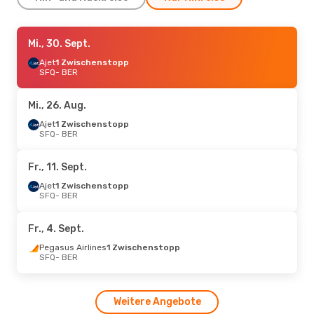
Sa., 12. Sept.
Mi., 30. Sept.
- Fr., 18. Sept.
Ajet
Ajet
1 Zwischenstopp
1 Zwischenstopp
SFQ
SFQ
- BER
- BER
Sun Express
1 Zwischenstopp
BER
- SFQ
Mi., 26. Aug.
Ajet
1 Zwischenstopp
SFQ
- BER
Fr., 11. Sept.
Ajet
1 Zwischenstopp
SFQ
- BER
Fr., 4. Sept.
Pegasus Airlines
1 Zwischenstopp
SFQ
- BER
Weitere Angebote