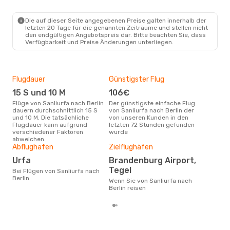
Die auf dieser Seite angegebenen Preise galten innerhalb der
letzten 20 Tage für die genannten Zeiträume und stellen nicht
den endgültigen Angebotspreis dar. Bitte beachten Sie, dass
Verfügbarkeit und Preise Änderungen unterliegen.
Flugdauer
Günstigster Flug
Hau
15 S und 10 M
106€
Jul
Flüge von Sanliurfa nach Berlin
Der günstigste einfache Flug
Laut Suchanfragen unserer
dauern durchschnittlich 15 S
von Sanliurfa nach Berlin der
Kund
und 10 M. Die tatsächliche
von unseren Kunden in den
Haup
Flugdauer kann aufgrund
letzten 72 Stunden gefunden
Sanl
verschiedener Faktoren
wurde
abweichen.
Gün
Abflughafen
Zielflughäfen
S
Urfa
Brandenburg Airport,
Dezember ist die beste Zeit um
Tegel
Bei Flügen von Sanliurfa nach
güns
Berlin
Wenn Sie von Sanliurfa nach
nach
Berlin reisen